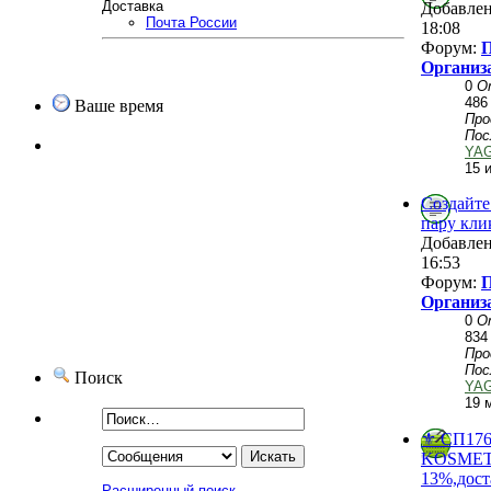
Доставка
Добавле
Почта России
18:08
Форум:
П
Организ
0
О
486
Ваше время
Пр
Пос
YA
15 
Создайте
пару кли
Добавле
16:53
Форум:
П
Организ
0
О
834
Пр
Пос
Поиск
YA
19 
⚜️ СП1
KОSMЕТ
13%,дост
Расширенный поиск