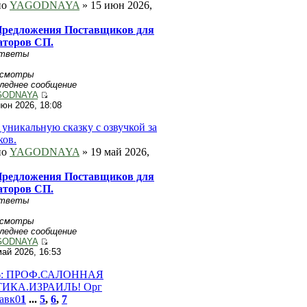
но
YAGODNAYA
» 15 июн 2026,
редложения Поставщиков для
аторов СП.
тветы
осмотры
леднее сообщение
GODNAYA
июн 2026, 18:08
 уникальную сказку с озвучкой за
ков.
но
YAGODNAYA
» 19 май 2026,
редложения Поставщиков для
аторов СП.
тветы
осмотры
леднее сообщение
GODNAYA
май 2026, 16:53
76: ПРОФ.САЛОННАЯ
ИКA.ИЗРАИЛЬ! Орг
авк0
1
...
5
,
6
,
7