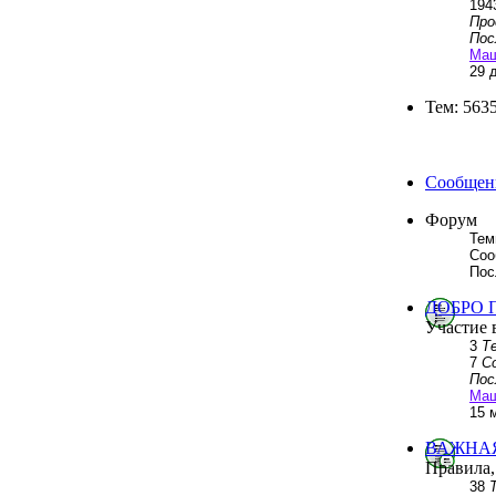
194
Пр
Пос
Ма
29 
Тем: 563
Сообщени
Форум
Тем
Соо
Пос
ДОБРО 
Участие 
3
Т
7
С
Пос
Ма
15 
ВАЖНА
Правила,
38