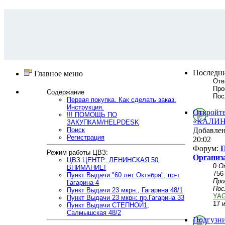
Последни
Главное меню
Отв
Про
Содержание
Пос
Первая покупка. Как сделать заказ.
Инструкция.
Откройте
!!! ПОМОЩЬ ПО
«КАЛИН
ЗАКУПКАМ/HELPDESK
Поиск
Добавле
Регистрация
20:02
Форум:
П
Режим работы ЦВЗ:
Организ
ЦВЗ ЦЕНТР: ЛЕНИНСКАЯ 50.
0
О
ВНИМАНИЕ!
756
Пункт Выдачи "60 лет Октября", пр-т
Пр
Гагарина 4
Пос
Пункт Выдачи 23 мкрн., Гагарина 48/1
YA
Пункт Выдачи 23 мкрн: пр.Гагарина 33
17 
Пункт Выдачи СТЕПНОЙ1,
Салмышская 48/2
Подгузни