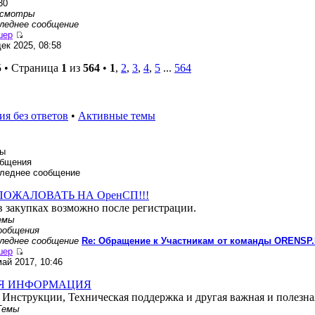
30
осмотры
леднее сообщение
шер
дек 2025, 08:58
5 • Страница
1
из
564
•
1
,
2
,
3
,
4
,
5
...
564
я без ответов
•
Активные темы
ы
бщения
леднее сообщение
ПОЖАЛОВАТЬ НА ОренСП!!!
в закупках возможно после регистрации.
емы
ообщения
леднее сообщение
Re: Обращение к Участникам от команды ORENSP.
шер
май 2017, 10:46
Я ИНФОРМАЦИЯ
 Инструкции, Техническая поддержка и другая важная и полезн
Темы