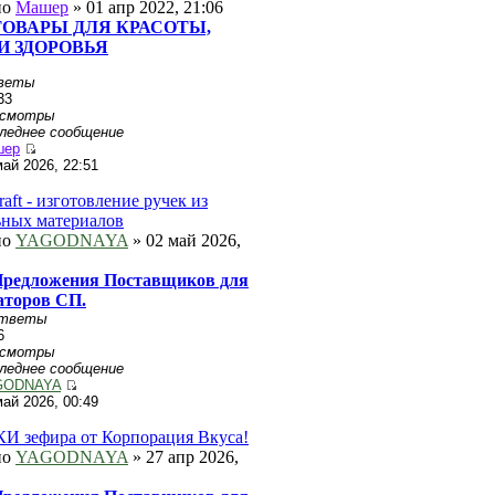
но
Машер
» 01 апр 2022, 21:06
ТОВАРЫ ДЛЯ КРАСОТЫ,
И ЗДОРОВЬЯ
веты
33
осмотры
леднее сообщение
шер
май 2026, 22:51
aft - изготовление ручек из
ных материалов
но
YAGODNAYA
» 02 май 2026,
редложения Поставщиков для
аторов СП.
тветы
6
осмотры
леднее сообщение
GODNAYA
май 2026, 00:49
 зефира от Корпорация Вкуса!
но
YAGODNAYA
» 27 апр 2026,