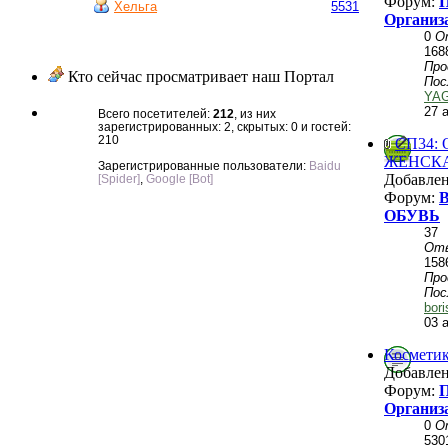
Форум:
П
Хельга
5531
Организ
0
О
168
Пр
Кто сейчас просматривает наш Портал
Пос
YA
27 
Всего посетителей:
212
, из них
зарегистрированных: 2, скрытых: 0 и гостей:
210
СП34: 
ЖЕНСКАЯ
Зарегистрированные пользователи:
Baidu
Добавле
[Spider]
,
Google [Bot]
Форум:
ОБУВЬ
37
От
158
Пр
Пос
bor
03 
Косметик
Добавле
Форум:
П
Организ
0
О
530