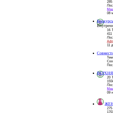
28
Пос
Ма
08 
Конкурсы
Внутренн
16
411
Пос
Adm
11 
Совмест
Тем
Соо
Пос
ВЕРХНЯ
20
155
Пос
Ма
09 
ЖЕН
27
170