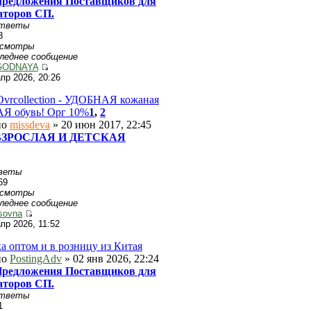
редложения Поставщиков для
аторов СП.
тветы
8
осмотры
леднее сообщение
GODNAYA
апр 2026, 20:26
Ovrcollection - УДОБНАЯ кожаная
 обувь! Орг 10%
1
,
2
но
missdeva
» 20 июн 2017, 22:45
ВЗРОСЛАЯ И ДЕТСКАЯ
веты
69
осмотры
леднее сообщение
isovna
апр 2026, 11:52
а оптом и в розницу из Китая
но
PostingAdv
» 02 янв 2026, 22:24
редложения Поставщиков для
аторов СП.
тветы
1