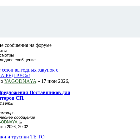
е сообщения на форуме
еты
смотры
леднее сообщение
 сезон выгодных закупок с
А РЕД РУС»!
но
YAGODNAYA
» 17 июн 2026,
редложения Поставщиков для
аторов СП.
тветы
осмотры
леднее сообщение
GODNAYA
июн 2026, 20:02
ки и трусики TE TO