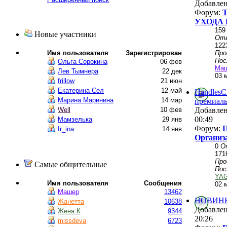
Добавле
Форум:
УХОДА 
159
Новые участники
От
122
Пр
Имя пользователя
Зарегистрирован
Пос
Ольга Сорокина
06 фев
Ма
Лев Тымнера
22 дек
03 
frillow
21 июн
Екатерина Сел
12 май
HandlesCr
Марина Маринина
14 мар
премиаль
Добавле
Well
10 фев
00:49
Мамзелька
29 янв
Форум:
П
Ir_ina
14 янв
Организ
0
О
171
Пр
Самые общительные
Пос
YA
Имя пользователя
Сообщения
02 
Машер
13462
НОВИНКИ
Жанетта
10638
Добавле
Женя К
9344
20:26
missdeva
6723