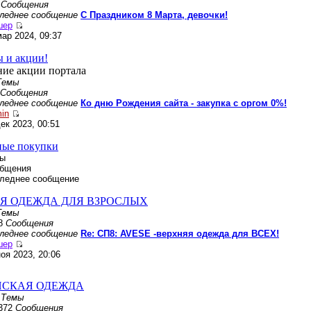
5
Сообщения
леднее сообщение
С Праздником 8 Марта, девочки!
шер
мар 2024, 09:37
 и акции!
ие акции портала
Темы
Сообщения
леднее сообщение
Ко дню Рождения сайта - закупка с оргом 0%!
in
дек 2023, 00:51
ные покупки
ы
бщения
леднее сообщение
Я ОДЕЖДА ДЛЯ ВЗРОСЛЫХ
Темы
8
Сообщения
леднее сообщение
Re: СП8: AVESE -верхняя одежда для ВСЕХ!
шер
ноя 2023, 20:06
СКАЯ ОДЕЖДА
5
Темы
372
Сообщения