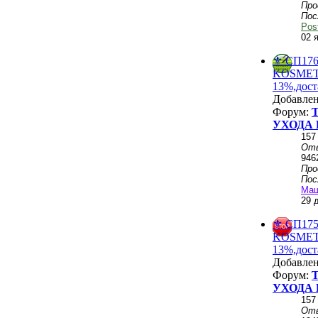
Пр
Пос
Pos
02 
⚜️ СП1
KОSMЕТ
13%,дост
Добавле
Форум:
УХОДА 
157
От
946
Пр
Пос
Ма
29 
⚜️ СП1
KОSMЕТ
13%,дост
Добавле
Форум:
УХОДА 
157
От