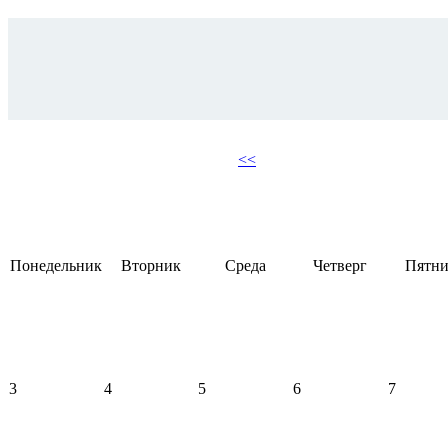
<<
Понедельник
Вторник
Среда
Четверг
Пятни
3
4
5
6
7