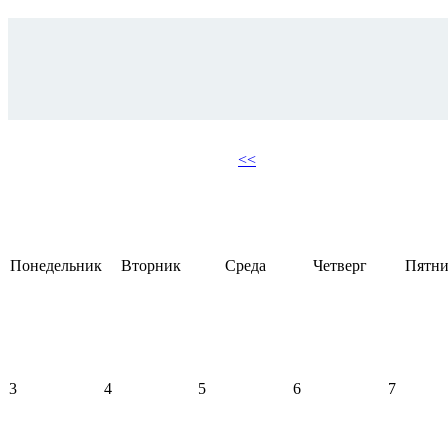
<<
Понедельник
Вторник
Среда
Четверг
Пятни
3
4
5
6
7