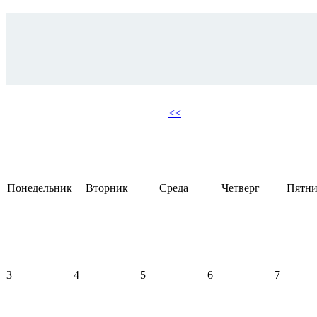
<<
Понедельник
Вторник
Среда
Четверг
Пятни
3
4
5
6
7