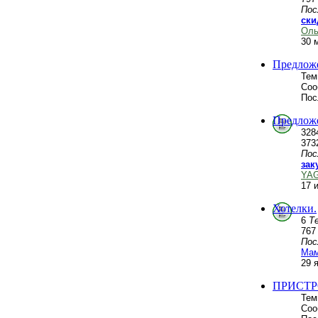
Пос
ски
Оль
30 
Предложе
Тем
Соо
Пос
Предложе
328
373
Пос
зак
YA
17 
Хотелки.
6
Т
76
Пос
Мам
29 
ПРИСТР
Тем
Соо