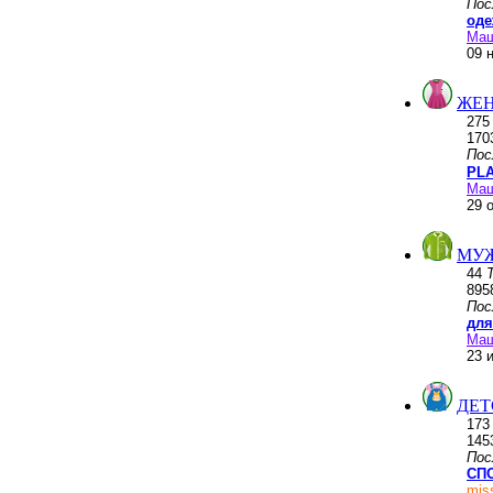
Пос
оде
Ма
09 
ЖЕН
27
170
Пос
PLA
Ма
29 
МУ
44
895
Пос
для
Ма
23 
ДЕТ
17
145
Пос
СПО
mis