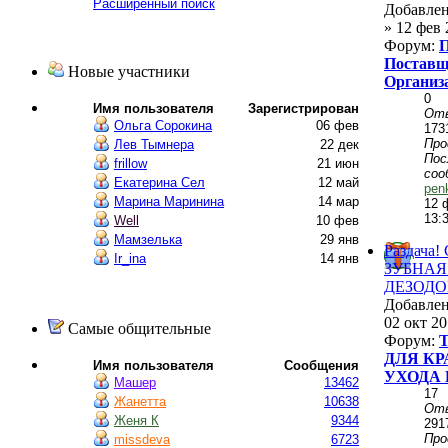
Расширенный поиск
Добавле
» 12 фев 
Форум:
П
Поставщ
Новые участники
Организ
0
Имя пользователя
Зарегистрирован
От
Ольга Сорокина
06 фев
173
Пр
Лев Тымнера
22 дек
Пос
frillow
21 июн
соо
Екатерина Сел
12 май
penk
Марина Маринина
14 мар
12 
13:
Well
10 фев
Мамзелька
29 янв
Раздача!
Ir_ina
14 янв
ЗУБНАЯ 
ДЕЗОДОР
Добавле
02 окт 20
Самые общительные
Форум:
ДЛЯ КР
Имя пользователя
Сообщения
УХОДА 
Машер
13462
17
Жанетта
10638
От
Женя К
9344
291
Пр
missdeva
6723