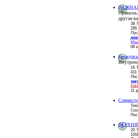
ВАЖНА
Правила,
другая в
38
28
Пос
дев
Ма
08 
Конкурсы
Внутренн
16
411
Пос
зак
Adm
11 
Совмест
Тем
Соо
Пос
ВЕРХНЯ
20
155