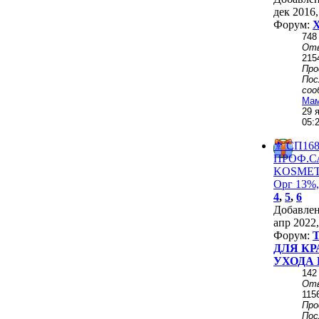
дек 2016,
Форум:
Х
748
От
215
Пр
Пос
соо
Мам
29 
05:
⚜️ СП168
ПРОФ.
KОSMЕТ
Орг 13%,
4
,
5
,
6
Добавле
апр 2022,
Форум:
ДЛЯ КР
УХОДА 
142
От
115
Пр
Пос