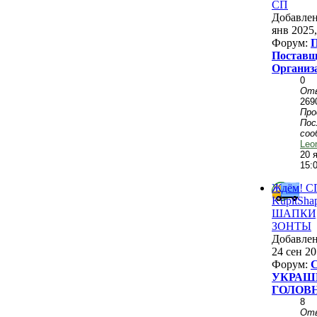
СП
Добавле
янв 2025,
Форум:
П
Поставщ
Организ
0
От
269
Пр
Пос
соо
Leo
20 
15:
Ждём! С
KupitSha
ШАПКИ, 
ЗОНТЫ
Добавле
24 сен 20
Форум:
УКРАШ
ГОЛОВ
8
От