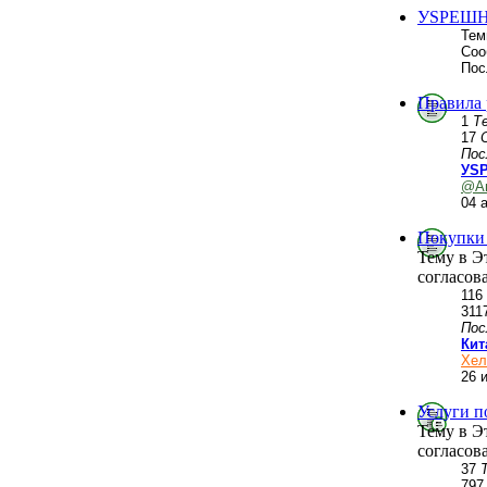
УSPЕШН
Тем
Соо
Пос
Правила
1
Т
17
Пос
УSP
@А
04 
Покупки 
Тему в Э
согласов
116
311
Пос
Кит
Хел
26 
Услуги п
Тему в Э
согласов
37
79