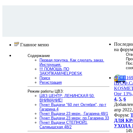
Последн
Главное меню
на форум
Отв
Содержание
Про
Первая покупка. Как сделать заказ.
Пос
Инструкция.
соо
!!! ПОМОЩЬ ПО
ЗАКУПКАМ/HELPDESK
⚜️ СП169
Поиск
Регистрация
ПРОФ.
KОSMЕТ
Режим работы ЦВЗ:
Орг 13%,
ЦВЗ ЦЕНТР: ЛЕНИНСКАЯ 50.
4
,
5
,
6
ВНИМАНИЕ!
Добавле
Пункт Выдачи "60 лет Октября", пр-т
Гагарина 4
апр 2022,
Пункт Выдачи 23 мкрн., Гагарина 48/1
Форум:
Пункт Выдачи 23 мкрн: пр.Гагарина 33
ДЛЯ КР
Пункт Выдачи СТЕПНОЙ1,
УХОДА 
Салмышская 48/2
145