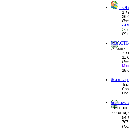
ТОВ
1
Т
36
Пос
- е
Жен
09 
ХВАСТЫ
Отзывы о
3
Т
11
Пос
Ма
19 
Жизнь ф
Тем
Соо
Пос
Болтаем 
Что прои
сегодня, 
54
76
Пос