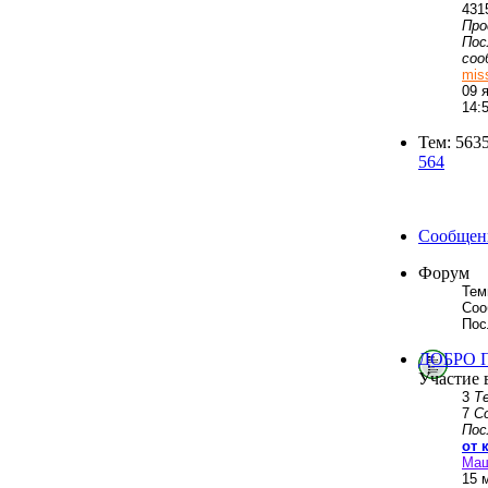
431
Пр
Пос
соо
mis
09 
14:
Тем: 563
564
Сообщени
Форум
Тем
Соо
Пос
ДОБРО 
Участие 
3
Т
7
С
Пос
от 
Ма
15 