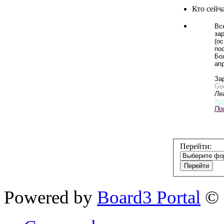
Кто сейч
Вс
зар
(о
по
Бо
апр
За
Goo
Ле
Ку
По
Перейти:
Powered by
Board3 Portal
© 