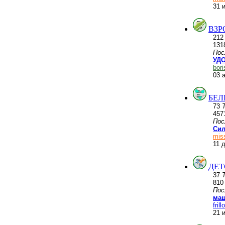
31 
ВЗР
21
131
Пос
УДО
bor
03 
БЕЛ
73
457
Пос
Сил
mis
11 
ДЕТ
37
81
Пос
маш
frill
21 