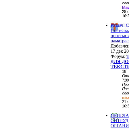
соо
Ма
28 
16:
Раздач! 
Постельк
простыни
наматра
Добавле
17 дек 20
Форум:
ДЛЯ ДО
ТЕКСТ
18
От
728
Пр
Пос
соо
mis
21 
16:
ПРИГЛ
СОТРУД
ОРГАНИ