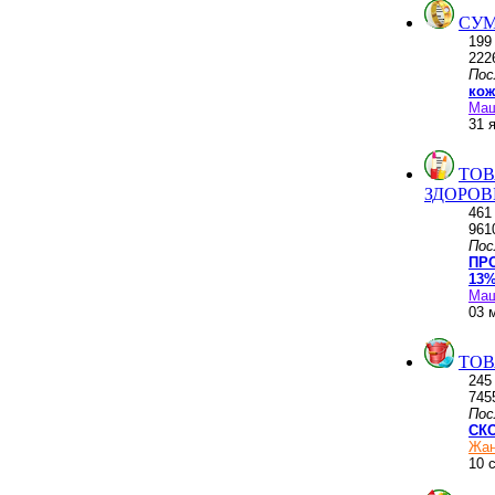
СУМ
19
222
Пос
кож
Ма
31 
ТОВ
ЗДОРОВ
46
961
Пос
ПР
13%
Ма
03 
ТОВ
24
745
Пос
СКО
Жан
10 