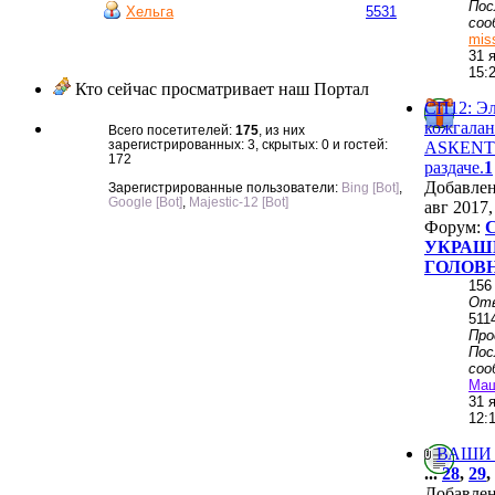
Пос
Хельга
5531
соо
mis
31 
15:
Кто сейчас просматривает наш Портал
СП12: Э
кожгалан
Всего посетителей:
175
, из них
зарегистрированных: 3, скрытых: 0 и гостей:
АSКЕNТ
172
раздаче.
1
Добавле
Зарегистрированные пользователи:
Bing [Bot]
,
Google [Bot]
,
Majestic-12 [Bot]
авг 2017,
Форум:
УКРАШ
ГОЛОВ
156
От
511
Пр
Пос
соо
Ма
31 
12:
ВАШИ
...
28
,
29
,
Добавле