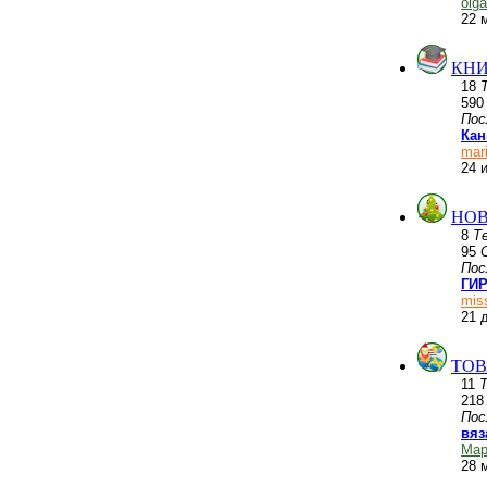
olg
22 
КНИ
18
59
Пос
Кан
mar
24 
НОВ
8
Т
95
Пос
ГИР
mis
21 
ТОВ
11
21
Пос
вяз
Мар
28 