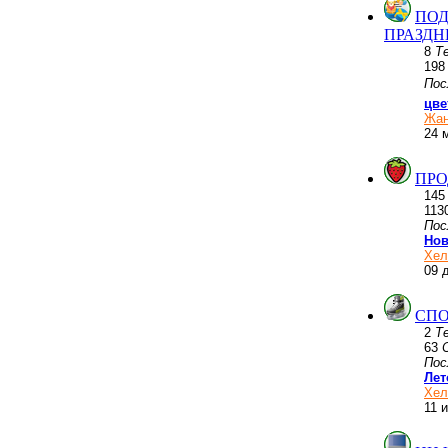
ПОД
ПРАЗД
8
Т
19
Пос
цве
Жан
24 
ПРО
14
113
Пос
Нов
Хел
09 
СПО
2
Т
63
Пос
Лет
Хел
11 