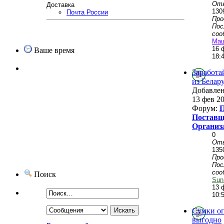
От
Доставка
130
Почта России
Пр
Пос
соо
Ма
16 
Ваше время
18:
Заработа
из Белар
Добавле
13 фев 20
Форум:
П
Поставщ
Организ
0
От
135
Пр
Пос
соо
Поиск
Sun
13 
10:
Сумки о
выгодно