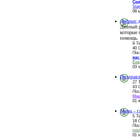
Сид
Stan
08 
Добрые д
Данный р
которые 
помощь.
9
Т
40
Пос
вас
Ека
03 
Поздравл
27
43
Пос
Ма
01 
Мама – г
5
Т
18
Пос
mis
01 