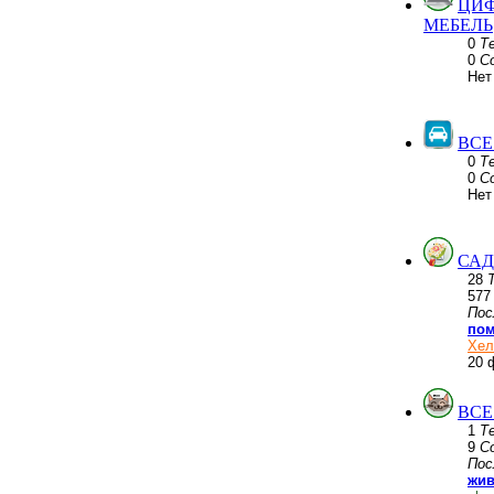
ЦИФ
МЕБЕЛЬ
0
Т
0
С
Нет
ВСЕ
0
Т
0
С
Нет
САД
28
57
Пос
пом
Хел
20 
ВСЕ
1
Т
9
С
Пос
жив