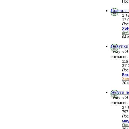
Пос
Правила
1
Т
17
Пос
УSP
@А
04 
Покупки 
Тему в Э
согласов
116
311
Пос
Кит
Хел
26 
Услуги п
Тему в Э
согласов
37
79
Пос
ски
Оль