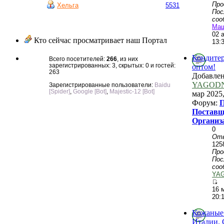
Пр
Хельга
5531
Пос
соо
Ма
02 
Кто сейчас просматривает наш Портал
13:
Кондитер
Всего посетителей:
266
, из них
зарегистрированных: 3, скрытых: 0 и гостей:
оптом!
263
Добавле
YAGOD
Зарегистрированные пользователи:
Baidu
[Spider]
,
Google [Bot]
,
Majestic-12 [Bot]
мар 2025,
Форум:
П
Поставщ
Организ
0
От
125
Пр
Пос
соо
YA
16 
20:
Кожаные 
Италии. 