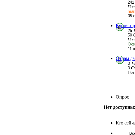
24
Пос
mar
05 
Купля-пр
25
50
Пос
Oks
11 
Отдам да
0
Т
0
С
Нет
Опрос
Нет доступны
Кто сейч
Вс