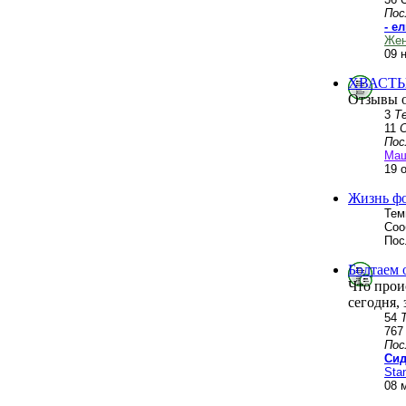
Пос
- е
Жен
09 
ХВАСТЫ
Отзывы о
3
Т
11
Пос
Ма
19 
Жизнь ф
Тем
Соо
Пос
Болтаем 
Что прои
сегодня, 
54
76
Пос
Сид
Stan
08 