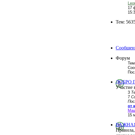
Leo
17 
15:
Тем: 563
Сообщени
Форум
Тем
Соо
Пос
ДОБРО 
Участие 
3
Т
7
С
Пос
от 
Ма
15 
ВАЖНА
Правила,