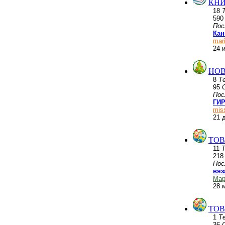
КНИ
18
59
Пос
Кан
mar
24 
НОВ
8
Т
95
Пос
ГИР
mis
21 
ТОВ
11
21
Пос
вяз
Мар
28 
ТОВ
1
Т
36