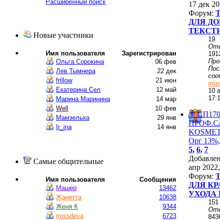
Расширенный поиск
17 дек 20
Форум:
ДЛЯ ДО
ТЕКСТ
Новые участники
19
От
Имя пользователя
Зарегистрирован
191
Пр
Ольга Сорокина
06 фев
Пос
Лев Тымнера
22 дек
соо
frillow
21 июн
mis
Екатерина Сел
12 май
10 
17:
Марина Маринина
14 мар
Well
10 фев
⚜️ СП170
Мамзелька
29 янв
ПРОФ.
Ir_ina
14 янв
KОSMЕТ
Орг 13%,
5
,
6
,
7
Добавле
Самые общительные
апр 2022,
Форум:
Имя пользователя
Сообщения
ДЛЯ КР
Машер
13462
УХОДА 
Жанетта
10638
151
Женя К
9344
От
missdeva
6723
843