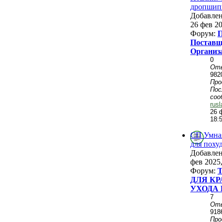
дропшип
Добавле
26 фев 20
Форум:
П
Поставщ
Организ
0
От
982
Пр
Пос
соо
rus
26 
18:
СП Умна
для поху
Добавле
фев 2025,
Форум:
ДЛЯ КР
УХОДА 
7
От
918
Пр