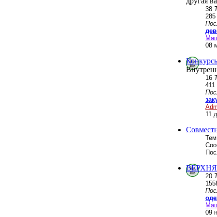
другая в
38
28
Пос
дев
Ма
08 
Конкурсы
Внутренн
16
411
Пос
зак
Adm
11 
Совмест
Тем
Соо
Пос
ВЕРХНЯ
20
155
Пос
оде
Ма
09 