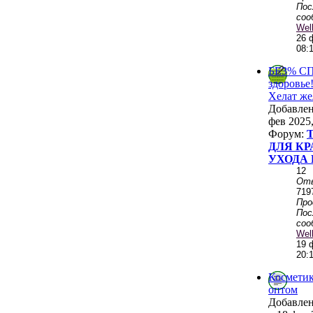
Пос
соо
Wel
26 
08:
БЕЗ% СП
здоровье
Хелат же
Добавле
фев 2025,
Форум:
ДЛЯ КР
УХОДА 
12
От
719
Пр
Пос
соо
Wel
19 
20:
Косметик
оптом
Добавле