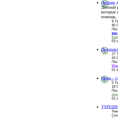
Добрые д
Данный р
которые 
помощь.
9
Т
40
Пос
вас
Ека
03 
Поздравл
27
43
Пос
Ма
01 
Мама – г
5
Т
18
Пос
mis
01 
УSPЕШН
Тем
Соо