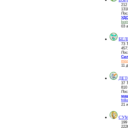
21
131
Пос
УДО
bor
03 
БЕЛ
73
457
Пос
Сил
mis
11 
ДЕТ
37
81
Пос
маш
frill
21 
СУМ
19
222