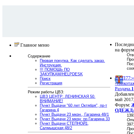
Последн
Главное меню
на форум
Отв
Содержание
Про
Первая покупка. Как сделать заказ.
Пос
Инструкция.
соо
!!! ПОМОЩЬ ПО
ЗАКУПКАМ/HELPDESK
‼ СП77
Поиск
Регистрация
-трикотаж
Раздача.
1
Режим работы ЦВЗ:
Добавле
ЦВЗ ЦЕНТР: ЛЕНИНСКАЯ 50.
май 2017,
ВНИМАНИЕ!
Форум:
Пункт Выдачи "60 лет Октября", пр-т
Гагарина 4
ОДЕЖД
Пункт Выдачи 23 мкрн., Гагарина 48/1
139
Пункт Выдачи 23 мкрн: пр.Гагарина 33
От
Пункт Выдачи СТЕПНОЙ1,
397
Салмышская 48/2
Пр
Пос