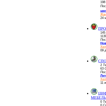
19
Пос
цве
Жан
24 
ПРО
14
113
Пос
Нов
Хел
09 
СПО
2
Т
63
Пос
Лет
Хел
11 
ЦИФ
МЕБЕЛЬ
0
Т
0
С