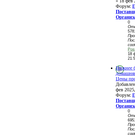
» 18 фев 
Форум:
П
Поставщ
Организ
0
От
578
Пр
Пос
соо
Pos
18 
21:
Нижнее б
домашняя
Цены про
Добавле
фев 2025,
Форум:
П
Поставщ
Организ
0
От
695
Пр
Пос
соо