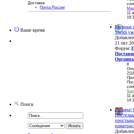
Доставка
соо
Почта России
Ма
11 
19:
Модные 
Ваше время
Sheldi уж
Добавле
21 окт 20
Форум:
П
Поставщ
Организ
8
От
211
Пр
Пос
соо
Sun
11 
14:
Поиск
Раздача!
Постельк
простыни
наматра
Добавле