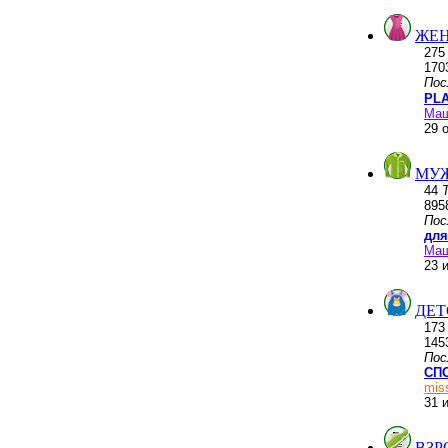
ЖЕН
27
170
Пос
PLA
Ма
29 
МУ
44
895
Пос
для
Ма
23 
ДЕТ
17
145
Пос
СПО
mis
31 
ВЗР