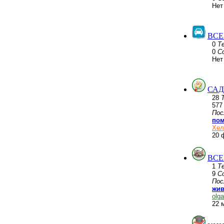
Нет
ВСЕ
0
Т
0
С
Нет
САД
28
57
Пос
пом
Хел
20 
ВСЕ
1
Т
9
С
Пос
жив
olg
22 