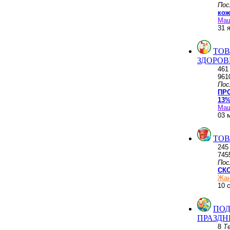
Пос
кож
Ма
31 
ТОВ
ЗДОРОВ
46
961
Пос
ПР
13%
Ма
03 
ТОВ
24
745
Пос
СКО
Жан
10 
ПОД
ПРАЗД
8
Т