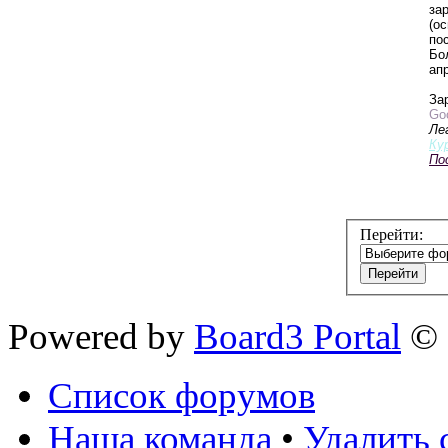
зар
(о
по
Бо
апр
За
Goo
Ле
Ку
По
Перейти:
Powered by
Board3 Portal
© 
Список форумов
Наша команда
•
Удалить 