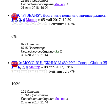
25856
Просмотры
Последнее сообщение
Машер
21 июн 2018, 19:04
СП9: "F7 JEANS". Доступные цены на отличные джинс
1
,
2
,
3
,
4
Машер
» 05 май 2017, 12:39
Рейтинг: 1.18%
.
0%
89
Ответы
8715
Просмотры
Последнее сообщение
gta
30 май 2018, 21:14
СП10: MOYO.RU! ДЖИНСЫ 480 РУБ! Cоncеp Club от 350 р
1
...
6
,
7
,
8
Машер
» 08 апр 2017, 18:02
Рейтинг: 2.37%
.
100%
191
Ответы
16764
Просмотры
Последнее сообщение
Машер
23 май 2018, 21:44