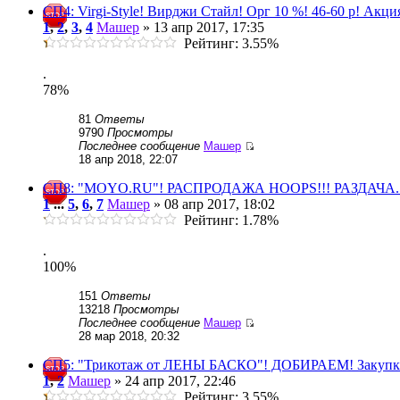
СП4: Virgi-Style! Вирджи Стайл! Орг 10 %! 46-60 р! Акци
1
,
2
,
3
,
4
Машер
» 13 апр 2017, 17:35
Рейтинг: 3.55%
.
78%
81
Ответы
9790
Просмотры
Последнее сообщение
Машер
18 апр 2018, 22:07
СП8: "MOYO.RU"! РАСПРОДАЖА HOOPS!!! РАЗДАЧА. З
1
...
5
,
6
,
7
Машер
» 08 апр 2017, 18:02
Рейтинг: 1.78%
.
100%
151
Ответы
13218
Просмотры
Последнее сообщение
Машер
28 мар 2018, 20:32
СП5: "Трикотаж от ЛЕНЫ БАСКО"! ДОБИРАЕМ! Закупка
1
,
2
Машер
» 24 апр 2017, 22:46
Рейтинг: 3.55%