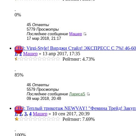
.
0%
45
Ответы
5779
Просмотры
Последнее сообщение
Машер
17 мар 2018, 21:17
СП3: Virgi-Style! Вирджи Стайл! ЭКСПРЕСС С 7%! 46-60
1
,
2
Машер
» 13 апр 2017, 17:35
Рейтинг: 4.73%
.
85%
46
Ответы
5579
Просмотры
Последнее сообщение
ЛарисаS
09 мар 2018, 20:48
СП3: Теплый трикотаж NEWVAY! "Фемина Трейд! Закупк
1
,
2
,
3
,
4
Машер
» 10 сен 2017, 20:39
Рейтинг: 7.69%
.
100%