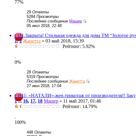
77%
29
Ответы
5284
Просмотры
Последнее сообщение
Машер
05 июл 2018, 22:48
СП1.Закрыта! Стильная одежда для дома ТМ “Золотое рун
1
,
2
Жанетта
» 03 май 2018, 15:39
Рейтинг: 5.92%
.
0%
28
Ответы
5319
Просмотры
Последнее сообщение
Жанетта
27 июн 2018, 17:04
СП11: «НАТАЛИ»-жен.трикотаж от производителя!! Заку
1
...
16
,
17
,
18
Машер
» 11 май 2017, 01:46
Рейтинг: 14.79%
.
100%
448
Ответы