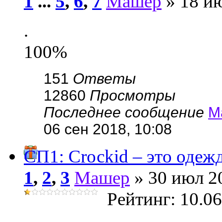
1
...
5
,
6
,
7
Машер
» 18 ию
.
100%
151
Ответы
12860
Просмотры
Последнее сообщение
М
06 сен 2018, 10:08
СП1: Сrосkid – это одежд
1
,
2
,
3
Машер
» 30 июл 20
Рейтинг: 10.0