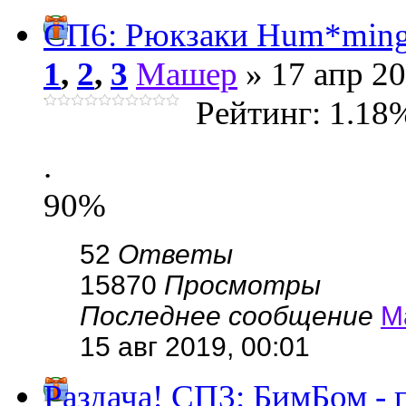
СП6: Рюкзаки Hum*mingbir
1
,
2
,
3
Машер
» 17 апр 20
Рейтинг: 1.18
.
90%
52
Ответы
15870
Просмотры
Последнее сообщение
М
15 авг 2019, 00:01
Раздача! СП3: БимБом -