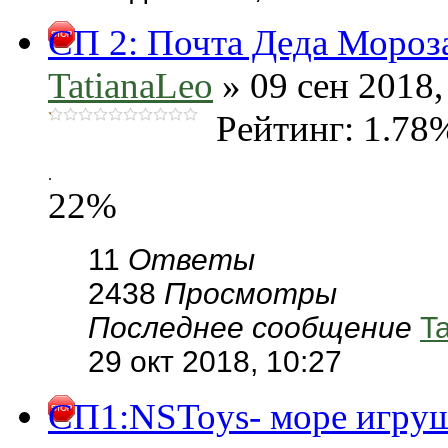
СП 2: Почта Деда Мороза
TatianaLeo
» 09 сен 2018,
Рейтинг: 1.78
.
22%
11
Ответы
2438
Просмотры
Последнее сообщение
T
29 окт 2018, 10:27
СП1:NSToys- море игруше