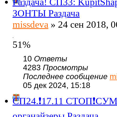
Раздача! СП33: KupitSh
ЗОНТЫ Раздача
missdeva
» 24 сен 2018, 0
.
51%
10
Ответы
4283
Просмотры
Последнее сообщение
m
05 дек 2024, 15:18
СП24.❗️17.11 СТОП❗СУМ
органайзеры Раздача