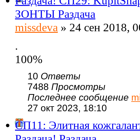
Раздача! СП29: KupitSh
ЗОНТЫ Раздача
missdeva
» 24 сен 2018, 0
.
100%
10
Ответы
7488
Просмотры
Последнее сообщение
m
27 окт 2023, 18:10
СП11: Элитная кожгала
Раздача! Раздача