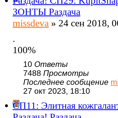
Раздача! СП29: KupitSh
ЗОНТЫ Раздача
missdeva
» 24 сен 2018, 0
.
100%
10
Ответы
7488
Просмотры
Последнее сообщение
m
27 окт 2023, 18:10
СП11: Элитная кожгала
Раздача! Раздача