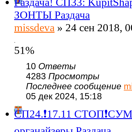
Раздача! СП33: KupitSh
ЗОНТЫ Раздача
missdeva
» 24 сен 2018, 0
.
51%
10
Ответы
4283
Просмотры
Последнее сообщение
m
05 дек 2024, 15:18
СП24.❗️17.11 СТОП❗СУМ
органайзеры Раздача