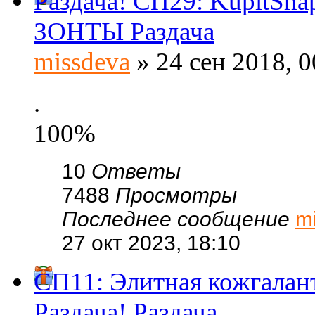
Раздача! СП29: KupitSh
ЗОНТЫ Раздача
missdeva
» 24 сен 2018, 0
.
100%
10
Ответы
7488
Просмотры
Последнее сообщение
m
27 окт 2023, 18:10
СП11: Элитная кожгала
Раздача! Раздача