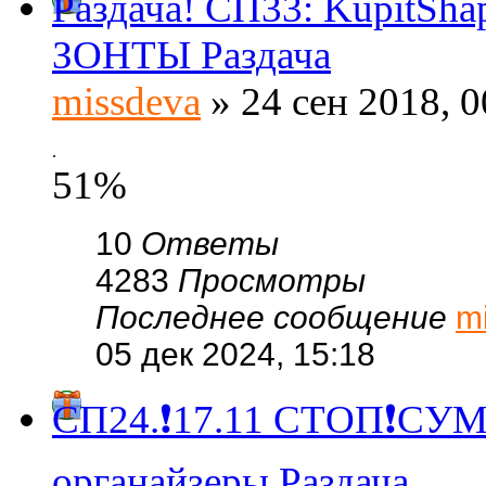
Раздача! СП33: KupitSh
ЗОНТЫ Раздача
missdeva
» 24 сен 2018, 0
.
51%
10
Ответы
4283
Просмотры
Последнее сообщение
m
05 дек 2024, 15:18
СП24.❗️17.11 СТОП❗СУМ
органайзеры Раздача