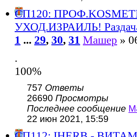
СП120: ПРОФ.KОSMЕ
УХОД.ИЗРАИЛЬ! Раздач
1
...
29
,
30
,
31
Машер
» 0
.
100%
757
Ответы
26690
Просмотры
Последнее сообщение
М
22 июн 2021, 15:59
СП112: IHERB - ВИТ