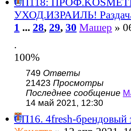
СП118: ПРОФ.KОSMЕ
УХОД.ИЗРАИЛЬ! Раздач
1
...
28
,
29
,
30
Машер
» 0
.
100%
749
Ответы
21423
Просмотры
Последнее сообщение
М
14 май 2021, 12:30
СП16. 4fresh-брендовый 