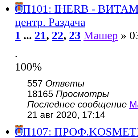
СП101: IHERB - ВИТА
центр. Раздача
1
...
21
,
22
,
23
Машер
» 03
.
100%
557
Ответы
18165
Просмотры
Последнее сообщение
М
21 авг 2020, 17:14
СП107: ПРОФ.KОSMЕ