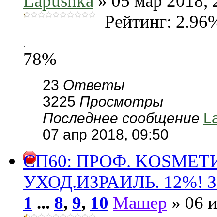
Lapushka
» 05 мар 2018, 
Рейтинг: 2.96
.
78%
23
Ответы
3225
Просмотры
Последнее сообщение
L
07 апр 2018, 09:50
СП60: ПРОФ. KОSMЕ
УХОД.ИЗРАИЛЬ. 12%! За
1
...
8
,
9
,
10
Машер
» 06 и