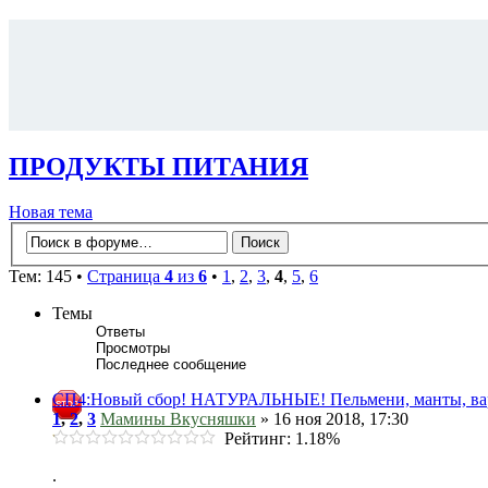
ПРОДУКТЫ ПИТАНИЯ
Новая тема
Тем: 145 •
Страница
4
из
6
•
1
,
2
,
3
,
4
,
5
,
6
Темы
Ответы
Просмотры
Последнее сообщение
СП4:Новый сбор! НАТУРАЛЬНЫЕ! Пельмени, манты, варе
1
,
2
,
3
Мамины Вкусняшки
» 16 ноя 2018, 17:30
Рейтинг: 1.18%
.