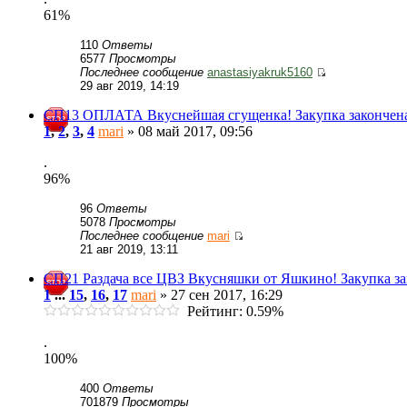
61%
110
Ответы
6577
Просмотры
Последнее сообщение
anastasiyakruk5160
29 авг 2019, 14:19
СП13 ОПЛАТА Вкуснейшая сгущенка! Закупка закончен
1
,
2
,
3
,
4
mari
» 08 май 2017, 09:56
.
96%
96
Ответы
5078
Просмотры
Последнее сообщение
mari
21 авг 2019, 13:11
СП21 Раздача все ЦВЗ Вкусняшки от Яшкино! Закупка з
1
...
15
,
16
,
17
mari
» 27 сен 2017, 16:29
Рейтинг: 0.59%
.
100%
400
Ответы
701879
Просмотры