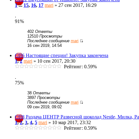
1
...
15
,
16
,
17
mari
» 27 сен 2017, 16:29
.
91%
402
Ответы
12510
Просмотры
Последнее сообщение
mari
16 сен 2019, 14:54
СП6 Настоящие специи! Закупка закончена
1
,
2
mari
» 10 сен 2017, 20:30
Рейтинг: 0.59%
.
75%
38
Ответы
3897
Просмотры
Последнее сообщение
mari
09 сен 2019, 09:02
СП8 Раздача ЦЕНТР Развесной шоколад Nestle, Милка, Ра
1
,
2
,
3
,
4
,
5
mari
» 10 мар 2017, 23:32
Рейтинг: 0.59%
.