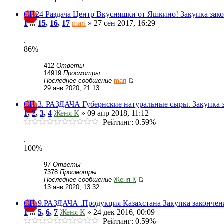
СП24 Раздача Центр Вкусняшки от Яшкино! Закупка зак
1
...
15
,
16
,
17
mari
» 27 сен 2017, 16:29
.
86%
412
Ответы
14919
Просмотры
Последнее сообщение
mari
29 янв 2020, 21:13
СП-3. РАЗДАЧА Губернские натуральные сыры. Закупка 
1
,
2
,
3
,
4
Женя К
» 09 апр 2018, 11:12
Рейтинг: 0.59%
.
100%
97
Ответы
7378
Просмотры
Последнее сообщение
Женя К
13 янв 2020, 13:32
СП-9.РАЗДАЧА .Продукция Казахстана Закупка закончен
1
...
5
,
6
,
7
Женя К
» 24 дек 2016, 00:09
Рейтинг: 0.59%