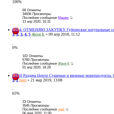
100%
68
Ответы
34936
Просмотры
Последнее сообщение
Машер
13 апр 2020, 10:31
СП-4. ОТМЕНЯЮ ЗАКУПКУ. Губернские натуральные сыр
1
,
2
,
3
,
4
,
5
Женя К
» 09 апр 2018, 11:12
.
0%
102
Ответы
6780
Просмотры
Последнее сообщение
Женя К
01 апр 2020, 18:29
СП10 Раздача Центр Сушеные и вяленые морепродукты. О
1
,
2
mari
» 21 мар 2019, 13:08
.
65%
33
Ответы
3545
Просмотры
Последнее сообщение
mari
06 фев 2020, 11:00