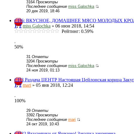
3164
Просмотры
Последнее сообщение
miss Galochka
20 дек 2019, 18:46
СП6: ВКУСНОЕ, ДОМАШНЕЕ МЯСО МОЛОДЫХ КРОЛИК
1
,
2
miss Galochka
» 06 июн 2018, 14:54
Рейтинг: 0.59%
.
50%
31
Ответы
3204
Просмотры
Последнее сообщение
miss Galochka
24 ноя 2019, 01:13
СП3 Раздача ЦЕНТР Настоящая Цейлонская корица Закуп
1
,
2
mari
» 05 янв 2018, 12:24
.
100%
29
Ответы
3392
Просмотры
Последнее сообщение
mari
24 окт 2019, 10:43
СП22 Вкусняшки от Яшкино! Закупка закончена