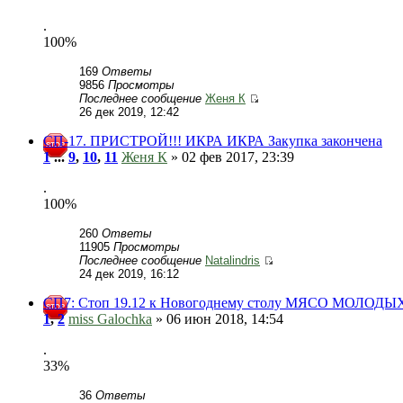
.
100%
169
Ответы
9856
Просмотры
Последнее сообщение
Женя К
26 дек 2019, 12:42
СП-17. ПРИСТРОЙ!!! ИКРА ИКРА Закупка закончена
1
...
9
,
10
,
11
Женя К
» 02 фев 2017, 23:39
.
100%
260
Ответы
11905
Просмотры
Последнее сообщение
Natalindris
24 дек 2019, 16:12
СП7: Стоп 19.12 к Новогоднему столу МЯСО МОЛОДЫХ
1
,
2
miss Galochka
» 06 июн 2018, 14:54
.
33%
36
Ответы