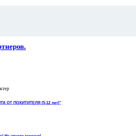
ртнеров.
ктер
ТА ОТ ПОХИТИТЕЛЯ (5-12 лет)"
к! Не упусти момент!