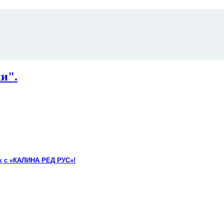
и".
к с «КАЛИНА РЕД РУС»!