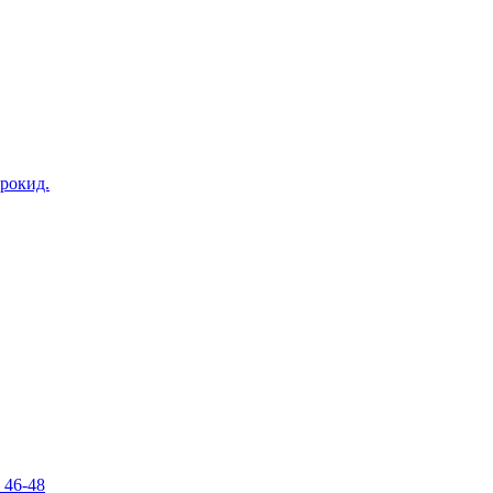
рокид.
 46-48