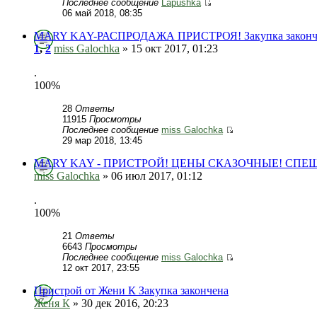
Последнее сообщение
Lapushka
06 май 2018, 08:35
MARY KAY-РАСПРОДАЖА ПРИСТРОЯ! Закупка законч
1
,
2
miss Galochka
» 15 окт 2017, 01:23
.
100%
28
Ответы
11915
Просмотры
Последнее сообщение
miss Galochka
29 мар 2018, 13:45
MARY KAY - ПРИСТРОЙ! ЦЕНЫ СКАЗОЧНЫЕ! СПЕШИМ
miss Galochka
» 06 июл 2017, 01:12
.
100%
21
Ответы
6643
Просмотры
Последнее сообщение
miss Galochka
12 окт 2017, 23:55
Пристрой от Жени К Закупка закончена
Женя К
» 30 дек 2016, 20:23