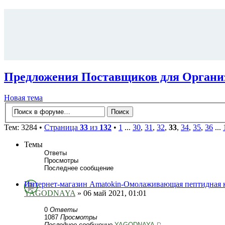
Предложения Поставщиков для Органи
Новая тема
Тем: 3284 •
Страница
33
из
132
•
1
...
30
,
31
,
32
,
33
,
34
,
35
,
36
...
Темы
Ответы
Просмотры
Последнее сообщение
Интернет-магазин Amatokin-Омолаживающая пептидная 
YAGODNAYA
» 06 май 2021, 01:01
0
Ответы
1087
Просмотры
Последнее сообщение
YAGODNAYA