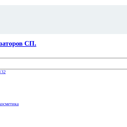
заторов СП.
132
косметика