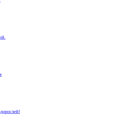
!
ий.
е
дорослей!