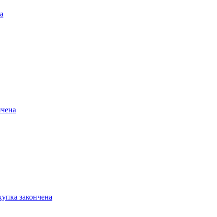
а
нчена
купка закончена