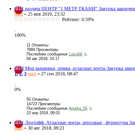
СП1 раздача ЦЕНТР "1 МЕТР ТКАНИ" Закупка закончен
mari
» 25 янв 2019, 23:32
Рейтинг: 0.59%
.
100%
11
Ответы
7884
Просмотры
Последнее сообщение
Luiza56
04 авг 2019, 15:17
СП3 Мир вышивки, пряжа, атласные ленты Закупка зако
1
,
2
,
3
mari
» 27 сен 2018, 08:47
.
0%
55
Ответы
14723
Просмотры
Последнее сообщение
Anutka_55
23 апр 2019, 09:01
СП1 Лентофф. Атласные ленты, репсовые , фурнитура За
mari
» 30 авг 2018, 09:21