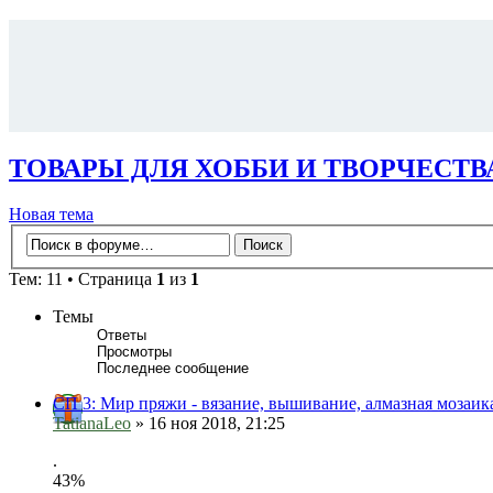
ТОВАРЫ ДЛЯ ХОББИ И ТВОРЧЕСТВ
Новая тема
Тем: 11 • Страница
1
из
1
Темы
Ответы
Просмотры
Последнее сообщение
СП 3: Мир пряжи - вязание, вышивание, алмазная мозаика
TatianaLeo
» 16 ноя 2018, 21:25
.
43%