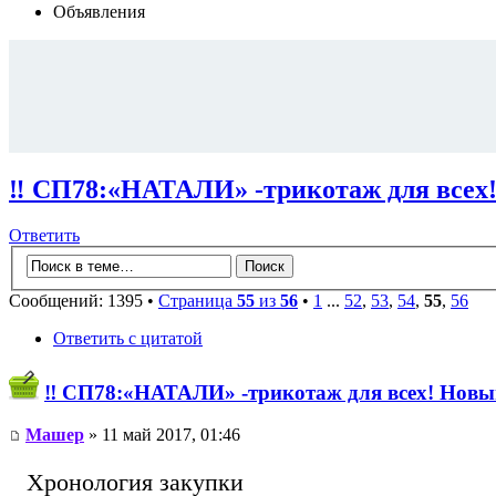
Объявления
‼ СП78:«НАТАЛИ» -трикотаж для всех!
Ответить
Сообщений: 1395 •
Страница
55
из
56
•
1
...
52
,
53
,
54
,
55
,
56
Ответить с цитатой
‼ СП78:«НАТАЛИ» -трикотаж для всех! Новый
Машер
» 11 май 2017, 01:46
Хронология закупки