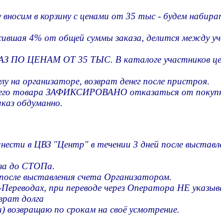
 вносим в корзину с ценами от 35 тыс - будем набират
сившая 4% от общей суммы заказа, делится между уч
АЗ ПО ЦЕНАМ ОТ 35 ТЫС. В каталоге участников цен
лу на организаторе, возврат денег после пристроя.
 вашего товара ЗАФИКСИРОВАНО отказаться от покуп
аказ обдуманно.
ести в ЦВЗ "Центр" в течении 3 дней после выставл
аза до СТОПа.
е после выставления счета Организатором.
одах, при переводе через Оператора НЕ указывай
врат долга
) возвращаю по срокам на своё усмотрение.