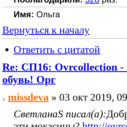
Имя:
Ольга
Вернуться к началу
Ответить с цитатой
Re: СП16: Ovrcollecti
обувь! Орг
missdeva
» 03 окт 2019, 0
СветланаS писал(а):
Добр
эти мокасины?
http://ovr