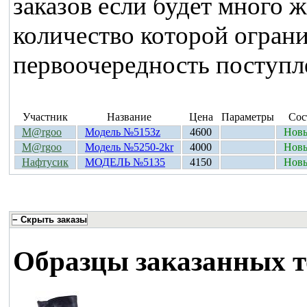
заказов если будет много 
количество которой ограни
первоочередность поступле
Участник
Название
Цена
Параметры
Сос
M@rgoo
Модель №5153z
4600
Новы
M@rgoo
Модель №5250-2kr
4000
Новы
Нафтусик
МОДЕЛЬ №5135
4150
Новы
Образцы заказанных т