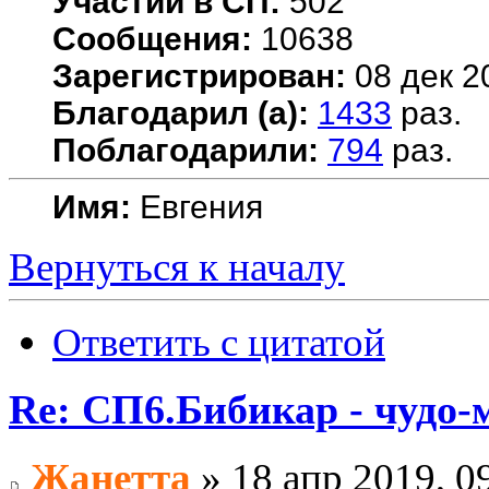
Участий в СП:
502
Сообщения:
10638
Зарегистрирован:
08 дек 2
Благодарил (а):
1433
раз.
Поблагодарили:
794
раз.
Имя:
Евгения
Вернуться к началу
Ответить с цитатой
Re: СП6.Бибикар - чудо-
Жанетта
» 18 апр 2019, 0