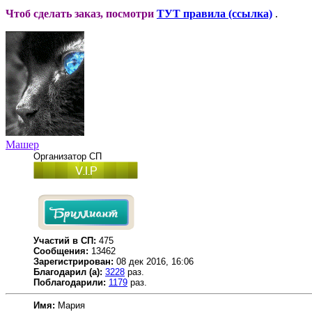
Чтоб сделать заказ, посмотри
ТУТ правила (ссылка)
.
Машер
Организатор СП
Участий в СП:
475
Сообщения:
13462
Зарегистрирован:
08 дек 2016, 16:06
Благодарил (а):
3228
раз.
Поблагодарили:
1179
раз.
Имя:
Мария