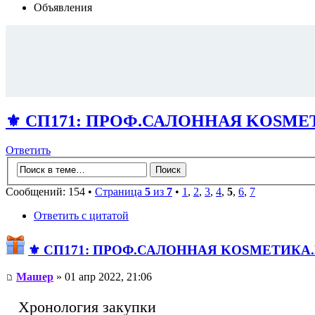
Объявления
⚜️ СП171: ПРОФ.САЛОННАЯ KОSMЕТИ
Ответить
Сообщений: 154 •
Страница
5
из
7
•
1
,
2
,
3
,
4
,
5
,
6
,
7
Ответить с цитатой
⚜️ СП171: ПРОФ.САЛОННАЯ KОSMЕТИКA.И
Машер
» 01 апр 2022, 21:06
Хронология закупки