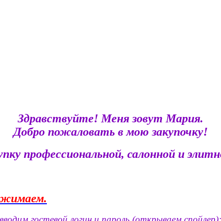
Здравствуйте! Меня зовут Мария.
Добро пожаловать в мою закупочку!
пку профессиональной, салонной и элитно
жимаем.
водим гостевой логин и пароль (открываем спойлер)