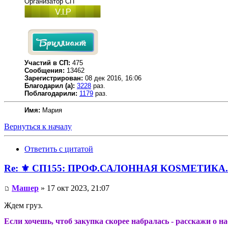
Организатор СП
Участий в СП:
475
Сообщения:
13462
Зарегистрирован:
08 дек 2016, 16:06
Благодарил (а):
3228
раз.
Поблагодарили:
1179
раз.
Имя:
Мария
Вернуться к началу
Ответить с цитатой
Re: ⚜️ СП155: ПРОФ.САЛОННАЯ KОSMЕТИКA.И
Машер
» 17 окт 2023, 21:07
Ждем груз.
Если хочешь, чтоб закупка скорее набралась - расскажи о н