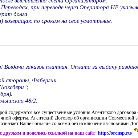
е после выставления счета Организатором.
одах, при переводе через Оператора НЕ указывай
врат долга
) возвращаю по срокам на своё усмотрение.
! Выдача заказов платная. Оплата за выдачу раздаю
ной стороны, Фаберлик.
"Боксбери";
бря).
лмышская 48/2.
орой содержатся все существенные условия Агентского договора 
личной оферты, Агентский Договор об организации Совместной 
означает Ваше согласие со всеми без исключения условиями Дог
ас друзьям и поделись ссылкой на наш сайт:
http://orensp.ru/