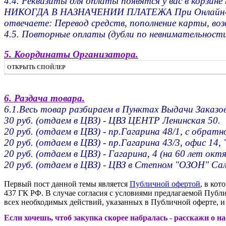
4.4. Реквизиты для оплаты появятся у вас в корзин
НИКОГДА В НАЗНАЧЕНИИ ПЛАТЕЖА При Онлайн-Перев
отвечаете: Перевод средств, пополнение карты, воз
4.5. Повторные оплаты (дубли по невнимательности
5. Координаты Организатора.
ОТКРЫТЬ СПОЙЛЕР
6. Раздача товара.
6.1.Весь товар разбираем в Пунктах Выдачи Заказов
30 руб. (отдаем в ЦВЗ) - ЦВЗ ЦЕНТР Ленинская 50.
20 руб. (отдаем в ЦВЗ) - пр.Гагарина 48/1, с обрат
20 руб. (отдаем в ЦВЗ) - пр.Гагарина 43/3, офис 14, 
20 руб. (отдаем в ЦВЗ) - Гагарина, 4 (на 60 лет октя
20 руб. (отдаем в ЦВЗ) - ЦВЗ в Степном "ОЗОН" Са
Первый пост данной темы является
Публичной офертой
, в кот
437 ГК РФ. В случае согласия с условиями предлагаемой Пуб
всех необходимых действий, указанных в Публичной оферте, и 
Если хочешь, чтоб закупка скорее набралась - расскажи о н