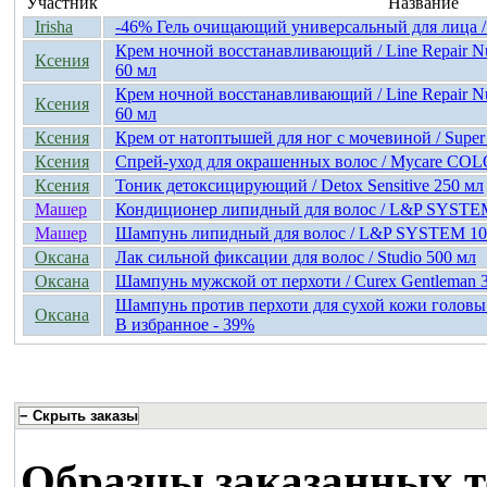
Участник
Название
Irisha
-46% Гель очищающий универсальный для лица
Крем ночной восстанавливающий / Line Repair Nut
Ксения
60 мл
Крем ночной восстанавливающий / Line Repair Nut
Ксения
60 мл
Ксения
Крем от натоптышей для ног с мочевиной / Super 
Ксения
Спрей-уход для окрашенных волос / Mycare COL
Ксения
Тоник детоксицирующий / Detox Sensitive 250 мл
Машер
Кондиционер липидный для волос / L&P SYSTE
Машер
Шампунь липидный для волос / L&P SYSTEM 10
Оксана
Лак сильной фиксации для волос / Studio 500 мл
Оксана
Шампунь мужской от перхоти / Curex Gentleman 
Шампунь против перхоти для сухой кожи головы 
Оксана
В избранное - 39%
Образцы заказанных т