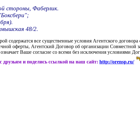
ной стороны, Фаберлик.
"Боксбери";
бря).
лмышская 48/2.
орой содержатся все существенные условия Агентского договора 
личной оферты, Агентский Договор об организации Совместной 
означает Ваше согласие со всеми без исключения условиями Дог
ас друзьям и поделись ссылкой на наш сайт:
http://orensp.ru/