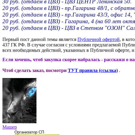
30 руб. (отдаем в ЦВЗ) - ЦВЗ ЦЕНТР Ленинская 50.
20 руб. (отдаем в ЦВЗ) - пр.Гагарина 48/1, с обрат
20 руб. (отдаем в ЦВЗ) - пр.Гагарина 43/3, офис 14, 
20 руб. (отдаем в ЦВЗ) - Гагарина, 4 (на 60 лет октя
20 руб. (отдаем в ЦВЗ) - ЦВЗ в Степном "ОЗОН" Са
Первый пост данной темы является
Публичной офертой
, в кот
437 ГК РФ. В случае согласия с условиями предлагаемой Пуб
всех необходимых действий, указанных в Публичной оферте, и 
Если хочешь, чтоб закупка скорее набралась - расскажи о н
Чтоб сделать заказ, посмотри
ТУТ правила (ссылка)
.
Машер
Организатор СП