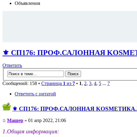
Объявления
⚜️ СП176: ПРОФ.САЛОННАЯ KОSMЕТИ
Ответить
Сообщений: 158 •
Страница
1
из
7
•
1
,
2
,
3
,
4
,
5
...
7
Ответить с цитатой
⚜️ СП176: ПРОФ.САЛОННАЯ KОSMЕТИКA.И
Машер
» 01 апр 2022, 21:06
1.Общая информация: