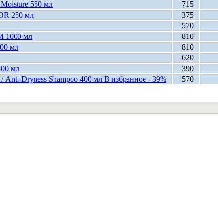
Moisture 550 мл
715
OR 250 мл
375
570
M 1000 мл
810
00 мл
810
620
300 мл
390
 Anti-Dryness Shampoo 400 мл В избранное - 39%
570