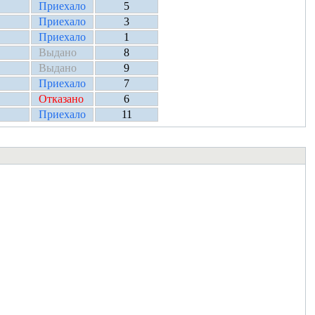
Приехало
5
Приехало
3
Приехало
1
Выдано
8
Выдано
9
Приехало
7
Отказано
6
Приехало
11