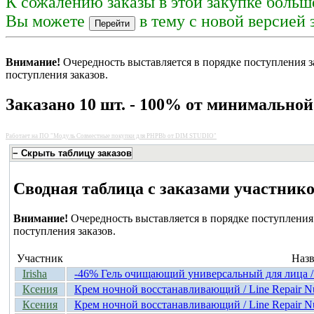
К сожалению заказы в этой закупке больш
Вы можете
в тему с новой версией 
Внимание!
Очередность выставляется в порядке поступления з
поступления заказов.
Заказано 10 шт. - 100% от минимально
Работает на
ПО "Модуль Совместные покупки для PHPBb от DIM STUDIO"
Сводная таблица с заказами участник
Внимание!
Очередность выставляется в порядке поступления 
поступления заказов.
Участник
Назв
Irisha
-46% Гель очищающий универсальный для лица
Ксения
Крем ночной восстанавливающий / Line Repair Nut
Ксения
Крем ночной восстанавливающий / Line Repair Nut