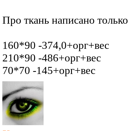
Про ткань написано только
160*90 -374,0+орг+вес
210*90 -486+орг+вес
70*70 -145+орг+вес