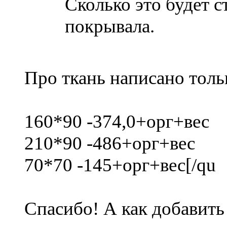
Сколько это будет с
покрывала.
Про ткань написано толь
160*90 -374,0+орг+вес
210*90 -486+орг+вес
70*70 -145+орг+вес[/qu
Спасибо! А как добавить 