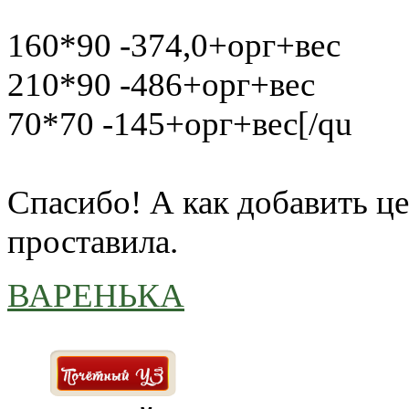
160*90 -374,0+орг+вес
210*90 -486+орг+вес
70*70 -145+орг+вес[/qu
Спасибо! А как добавить це
проставила.
ВАРЕНЬКА