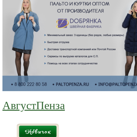
АвгустПенза