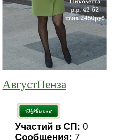
АвгустПенза
Участий в СП:
0
Сообщения:
7