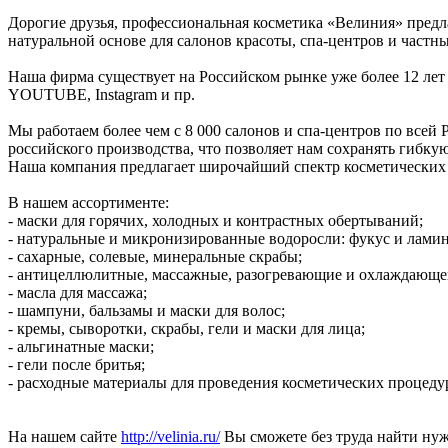
Дорогие друзья, профессиональная косметика «Велиния» пред
натуральной основе для салонов красоты, cпа-центров и частн
Наша фирма существует на Российском рынке уже более 12 лет
YOUTUBE, Instagram и пр.
Мы работаем более чем с 8 000 салонов и спа-центров по всей
российского производства, что позволяет нам сохранять гибк
Наша компания предлагает широчайший спектр косметических с
В нашем ассортименте:
- маски для горячих, холодных и контрастных обертываний;
- натуральные и микронизированные водоросли: фукус и ламин
- сахарные, солевые, минеральные скрабы;
- антицеллюлитные, массажные, разогревающие и охлаждающе
- масла для массажа;
- шампуни, бальзамы и маски для волос;
- кремы, сыворотки, скрабы, гели и маски для лица;
- альгинатные маски;
- гели после бритья;
- расходные материалы для проведения косметических процеду
На нашем сайте
http://velinia.ru/
Вы сможете без труда найти нуж