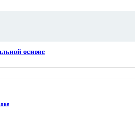
альной основе
нове