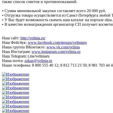
также список советов и противопоказаний.
• Сумма минимальной закупки составляет всего 20 000 руб.
• Отгрузка товара осуществляется из Санкт-Петербурга любо
• У Вас будет возможность скачать наш каталог на портале sliza.
• В качестве вознаграждения организатор СП получает космет
Наш сайт:
http://velinia.ru/
Наш Фейсбук:
www.facebook.com/groups/veliniaru
Наша группа ВКонтакте:
www.vk.com/velinia
Наш Инстаграм:
www.instagram.com/velinia.ru
Наш Telegram: t.me/veliniaru
Наша почта:
zakaz@velinia.ru
Наши телефоны: 8 800 555 40 12; 8 812 713 23 59; 8 981 703 44 