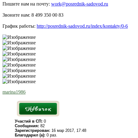
Пишите нам на почту:
work@posrednik-sadovod.ru
Звоните нам: 8 499 350 00 83
График работы:
http://posrednik-sadovod.ru/index/kontakty/0-6
marina1986
Участий в СП:
0
Сообщения:
82
Зарегистрирован:
16 мар 2017, 17:48
Благодарил (а):
0 раз.