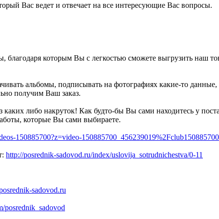
торый Вас ведет и отвечает на все интересующие Вас вопросы.
 благодаря которым Вы с легкостью сможете выгрузить наш товар
качивать альбомы, подписывать на фотографиях какие-то данные,
ьно получим Ваш заказ.
ибо накруток! Как будто-бы Вы сами находитесь у поставщи
работы, которые Вы сами выбираете.
/videos-150885700?z=video-150885700_456239019%2Fclub15088570
т:
http://posrednik-sadovod.ru/index/uslovija_sotrudnichestva/0-11
//posrednik-sadovod.ru
om/posrednik_sadovod