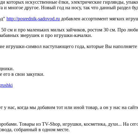
реди которых искусственные ёлки, электрические гирлянды, упак
 и многое другое. Новый год на носу, так что данный раздел буде
од"
http://posrednik-sadovod.ru
добавлен ассортимент мягких игруше
50 см и про маленьких милых зайчиков, ростом 30 см. Про люби
забавных зверушек и про игрушки-качалки.
кие игрушки-символ наступающего года, которые Вы наполняете
дники.
 его в свои закупки.
grushki
у нас, когда мы добавим тот или иной товар, а он у нас на сайт
робами. Товары из TV-Shop, игрушки, косметика, духи... На сег
овода, собранный в одном месте.