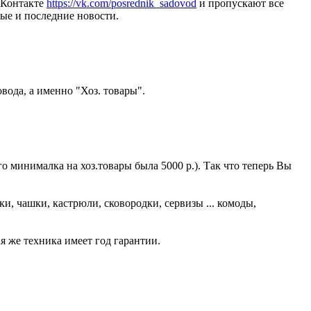
ВКонтакте
https://vk.com/posrednik_sadovod
и пропускают все
ые и последние новости.
вода, а именно "Хоз. товары".
о минималка на хоз.товары была 5000 р.). Так что теперь Вы
и, чашки, кастрюли, сковородки, сервизы ... комоды,
 же техника имеет год гарантии.