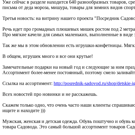
Уже сейчас в разделе находится 640 разнообразных товаров, с
письма от деда мороза, мишура, товары для зимних видов спорта
Третья новость: на витрину нашего проекта "Посредник Садов
Речь идет про громадных плюшевых мишек ростом под 2 метра 
Про мягкие качели для самых маленьких, выполненные в виде 
Так же мы в этом обновлении есть игрушки-конфетницы. Мяг
В общем, игрушек много и все они крутые!
Замечательные подарки на новый год и следующие за ним праз
Ассортимент более-менее постоянный, поэтому смело заливайте
Ссылка на ассортимент:
http://posrednik-sadovod.ru/shop/detskie-i
Всех новостей про новинки и не расскажешь.
Скажем только одно, что очень часто наши клиенты спрашивают 
ищите и находите )))
Мужская, женская и детская одежда. Обувь поштучно и обувь ко
товара Садовода. Это самый большой ассортимент товаров Сад