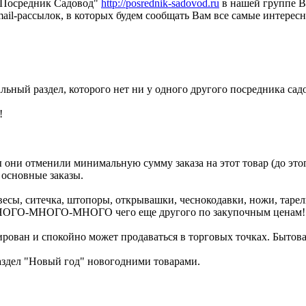
 "Посредник Садовод"
http://posrednik-sadovod.ru
в нашей группе 
ail-рассылок, в которых будем сообщать Вам все самые интересн
льный раздел, которого нет ни у одного другого посредника садо
!
 они отменили минимальную сумму заказа на этот товар (до этог
 основные заказы.
весы, ситечка, штопоры, открывашки, чеснокодавки, ножи, тарелк
 МНОГО-МНОГО-МНОГО чего еще другого по закупочным ценам!
рован и спокойно может продаваться в торговых точках. Бытовая
раздел "Новый год" новогодними товарами.