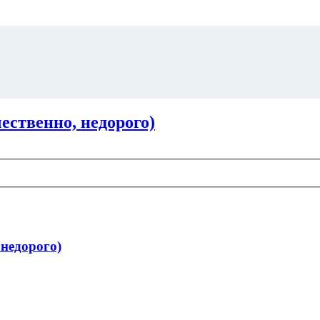
венно, недорого)
едорого)