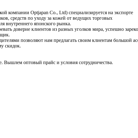
й компании Optjapan Co., Ltd) специализируется на экспорте
ков, средств по уходу за кожей от ведущих торговых
ля внутреннего японского рынка.
воевать доверие клиентов из разных уголков мира, успешно заре
вщик.
ителями позволяют нам предлагать своим клиентам большой а
му скидок.
е. Вышлем оптовый прайс и условия сотрудничества.