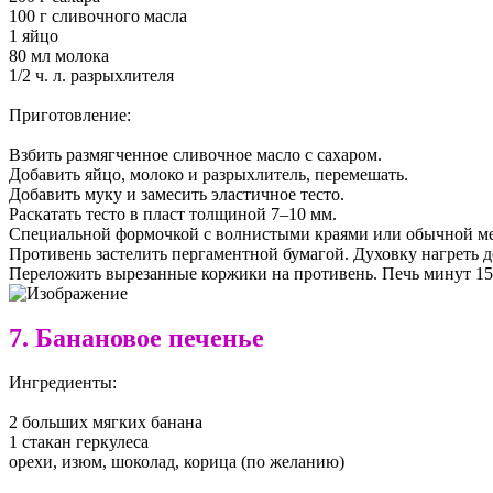
100 г сливочного масла
1 яйцо
80 мл молока
1/2 ч. л. разрыхлителя
Приготовление:
Взбить размягченное сливочное масло с сахаром.
Добавить яйцо, молоко и разрыхлитель, перемешать.
Добавить муку и замесить эластичное тесто.
Раскатать тесто в пласт толщиной 7–10 мм.
Специальной формочкой с волнистыми краями или обычной мет
Противень застелить пергаментной бумагой. Духовку нагреть д
Переложить вырезанные коржики на противень. Печь минут 15 д
7. Банановое печенье
Ингредиенты:
2 больших мягких банана
1 стакан геркулеса
орехи, изюм, шоколад, корица (по желанию)