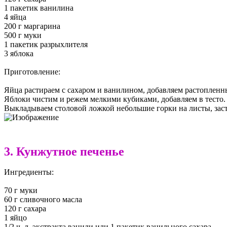
1 пакетик ванилина
4 яйца
200 г маргарина
500 г муки
1 пакетик разрыхлителя
3 яблока
Приготовление:
Яйца растираем с сахаром и ванилином, добавляем растопленн
Яблоки чистим и режем мелкими кубиками, добавляем в тесто.
Выкладываем столовой ложкой небольшие горки на листы, засте
3. Кунжутное печенье
Ингредиенты:
70 г муки
60 г сливочного масла
120 г сахара
1 яйцо
1/2 ч. л. экстракта ванили или 1 пакетик ванильного сахара