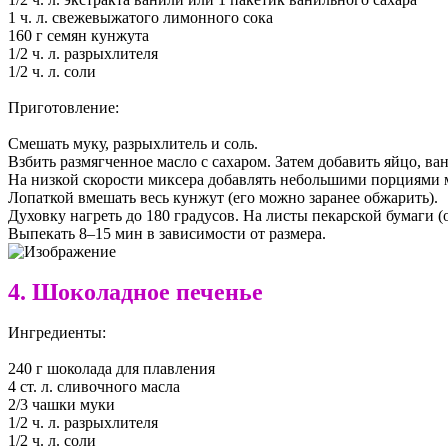
1 ч. л. свежевыжатого лимонного сока
160 г семян кунжута
1/2 ч. л. разрыхлителя
1/2 ч. л. соли
Приготовление:
Смешать муку, разрыхлитель и соль.
Взбить размягченное масло с сахаром. Затем добавить яйцо, в
На низкой скорости миксера добавлять небольшими порциями 
Лопаткой вмешать весь кунжут (его можно заранее обжарить).
Духовку нагреть до 180 градусов. На листы пекарской бумаги (
Выпекать 8–15 мин в зависимости от размера.
4. Шоколадное печенье
Ингредиенты:
240 г шоколада для плавления
4 ст. л. сливочного масла
2/3 чашки муки
1/2 ч. л. разрыхлителя
1/2 ч. л. соли