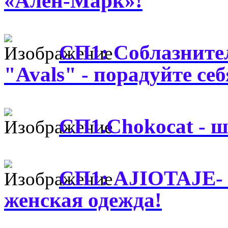
«Ален-Марк»!
СП1: Соблазнител
"Avals" - порадуйте се
СП1.Chokocat - ш
СП1: AJIOTAJE-
женская одежда!