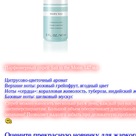
Парфюмерный спрей Sail to the Moon 147 мл
Цитрусово-цветочный аромат
Верхние ноты: розовый грейпфрут, ягодный цвет
Ноты «сердца»: коралловая жимолость, тубероза, индийский 
Базовые ноты: шелковый мускус
Спрей можно наносить несколько раз в день, каждый раз насл
-антиперспирантам. Большой объем обеспечивает длительный 
запахами! Позволяет надолго забыть про деликатную проблем
Оцените прекрасную новинку для жаркого