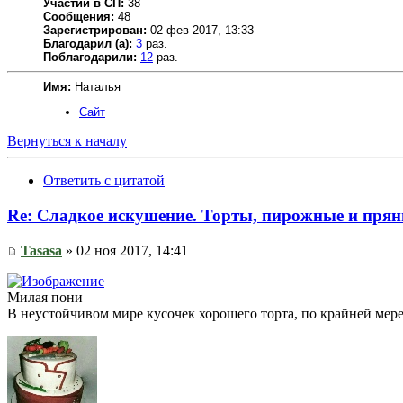
Участий в СП:
38
Сообщения:
48
Зарегистрирован:
02 фев 2017, 13:33
Благодарил (а):
3
раз.
Поблагодарили:
12
раз.
Имя:
Наталья
Сайт
Вернуться к началу
Ответить с цитатой
Re: Сладкое искушение. Торты, пирожные и прян
Tasasa
» 02 ноя 2017, 14:41
Милая пони
В неустойчивом мире кусочек хорошего торта, по крайней мер