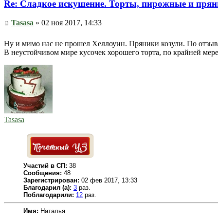
Re: Сладкое искушение. Торты, пирожные и прян
Tasasa
» 02 ноя 2017, 14:33
Ну и мимо нас не прошел Хеллоуин. Пряники козули. По отзы
В неустойчивом мире кусочек хорошего торта, по крайней мер
Tasasa
Участий в СП:
38
Сообщения:
48
Зарегистрирован:
02 фев 2017, 13:33
Благодарил (а):
3
раз.
Поблагодарили:
12
раз.
Имя:
Наталья