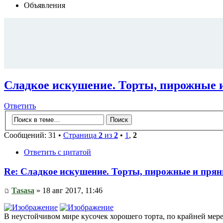
Объявления
Сладкое искушение. Торты, пирожные и
Ответить
Сообщений: 31 •
Страница
2
из
2
•
1
,
2
Ответить с цитатой
Re: Сладкое искушение. Торты, пирожные и прян
Tasasa
» 18 авг 2017, 11:46
В неустойчивом мире кусочек хорошего торта, по крайней мер