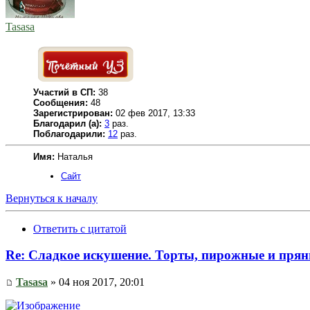
Tasasa
Участий в СП:
38
Сообщения:
48
Зарегистрирован:
02 фев 2017, 13:33
Благодарил (а):
3
раз.
Поблагодарили:
12
раз.
Имя:
Наталья
Сайт
Вернуться к началу
Ответить с цитатой
Re: Сладкое искушение. Торты, пирожные и прян
Tasasa
» 04 ноя 2017, 20:01