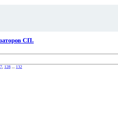
заторов СП.
7
,
128
...
132