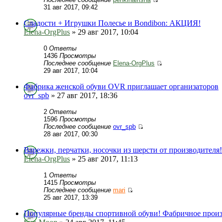
31 авг 2017, 09:42
Сладости + Игрушки Полесье и Bondibon: АКЦИЯ!
Elena-OrgPlus
» 29 авг 2017, 10:04
0
Ответы
1436
Просмотры
Последнее сообщение
Elena-OrgPlus
29 авг 2017, 10:04
Фабрика женской обуви OVR приглашает организаторов
ovr_spb
» 27 авг 2017, 18:36
2
Ответы
1596
Просмотры
Последнее сообщение
ovr_spb
28 авг 2017, 00:30
Варежки, перчатки, носочки из шерсти от производителя!
Elena-OrgPlus
» 25 авг 2017, 11:13
1
Ответы
1415
Просмотры
Последнее сообщение
mari
25 авг 2017, 13:39
Популярные бренды спортивной обуви! Фабричное произ