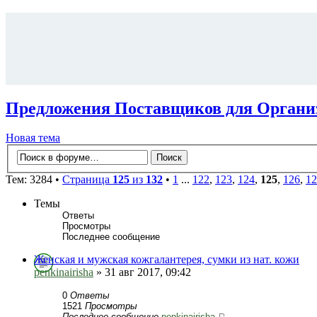
Предложения Поставщиков для Органи
Новая тема
Тем: 3284 •
Страница
125
из
132
•
1
...
122
,
123
,
124
,
125
,
126
,
12
Темы
Ответы
Просмотры
Последнее сообщение
Женская и мужская кожгалантерея, сумки из нат. кожи
penkinairisha
» 31 авг 2017, 09:42
0
Ответы
1521
Просмотры
Последнее сообщение
penkinairisha