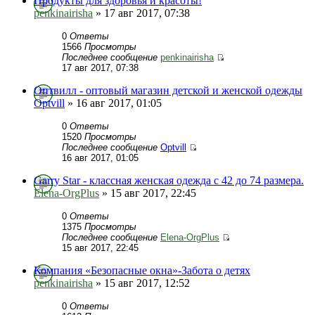
Продукты для здоровья и красоты!
penkinairisha
» 17 авг 2017, 07:38
0
Ответы
1566
Просмотры
Последнее сообщение
penkinairisha
17 авг 2017, 07:38
Оптвилл - оптовый магазин детской и женской одежды
Optvill
» 16 авг 2017, 01:05
0
Ответы
1520
Просмотры
Последнее сообщение
Optvill
16 авг 2017, 01:05
Garry Star - классная женская одежда с 42 до 74 размера.
Elena-OrgPlus
» 15 авг 2017, 22:45
0
Ответы
1375
Просмотры
Последнее сообщение
Elena-OrgPlus
15 авг 2017, 22:45
Компания «Безопасные окна»-Забота о детях
penkinairisha
» 15 авг 2017, 12:52
0
Ответы