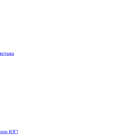
котажа
ании ЮГ!