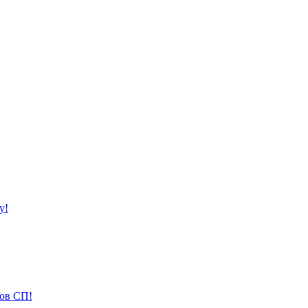
у!
ов СП!