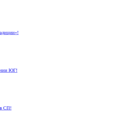
радиции»!
ании ЮГ!
ов СП!