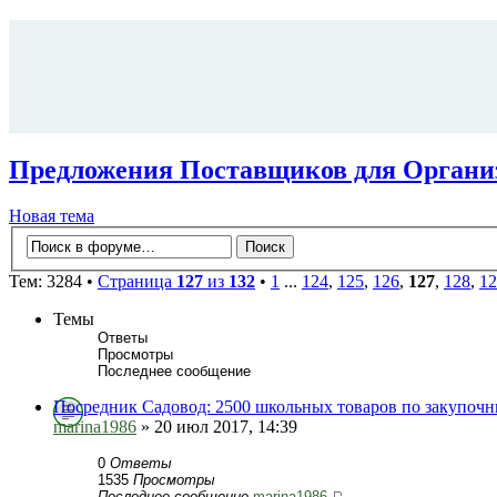
Предложения Поставщиков для Органи
Новая тема
Тем: 3284 •
Страница
127
из
132
•
1
...
124
,
125
,
126
,
127
,
128
,
12
Темы
Ответы
Просмотры
Последнее сообщение
Посредник Садовод: 2500 школьных товаров по закупоч
marina1986
» 20 июл 2017, 14:39
0
Ответы
1535
Просмотры
Последнее сообщение
marina1986