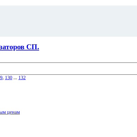
заторов СП.
9
,
130
...
132
ным ценам