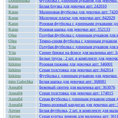
Dominoshka
Футболка с длинным рукавом для девочки 
Karas
Белая блузка для девочки арт: 242010
Karas
Малиновая футболка для девочки арт: 742
Karas
Молочное платье для девочки арт: 842029
Karas
Розовая футболка с длинными рукавами для
Karas
Розовая шапка для девочки арт: 352133
Olga
Голубая футболка с длинным рукавом для 
Olga
Темно-синяя футболка с длинным рукавом 
Yria
Голубая футболка с длинным рукавом для м
Yria
Синие брюки на флисе для мальчика арт: 3
lizkinss
Белые трусы , 2 шт. в комплекте для девоч
lizkinss
Розовая пижама для девочки арт: 346001
lizkinss
Серая толстовка для девочки арт: 842014
lizkinss
Футболка с длинным рукавом для девочки 
miss Galochka
Белая шапка для девочки арт: 368081
Анна04
Бежевый свитер для мальчика арт: 363076
Анна04
Серая толстовка для девочки арт: 174015
Анна04
Серая футболка с длинным рукавом серая д
Анна04
Темно-розовый кардиган для девочки арт: 
Артин
Белая футболка, 2 шт. в комплекте для маль
Артин
Серая куртка зимняя для мальчика арт: 361