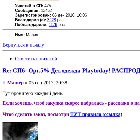
Участий в СП:
475
Сообщения:
13462
Зарегистрирован:
08 дек 2016, 16:06
Благодарил (а):
3228
раз.
Поблагодарили:
1179
раз.
Имя:
Мария
Вернуться к началу
Ответить с цитатой
Re: СП6: Орг.5% Дет.одежда Playtoday! РАСПР
Машер
» 05 сен 2017, 20:38
Тут бронирую каждый день.
Если хочешь, чтоб закупка скорее набралась - расскажи о н
Чтоб сделать заказ, посмотри
ТУТ правила (ссылка)
.