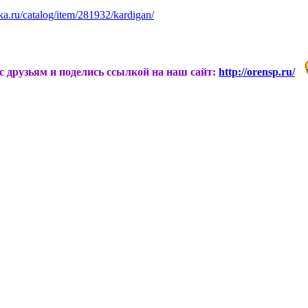
a.ru/catalog/item/281932/kardigan/
ас друзьям и поделись ссылкой на наш сайт:
http://orensp.ru/