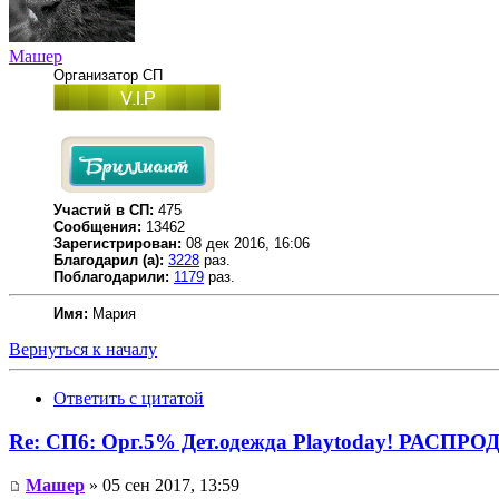
Машер
Организатор СП
Участий в СП:
475
Сообщения:
13462
Зарегистрирован:
08 дек 2016, 16:06
Благодарил (а):
3228
раз.
Поблагодарили:
1179
раз.
Имя:
Мария
Вернуться к началу
Ответить с цитатой
Re: СП6: Орг.5% Дет.одежда Playtoday! РАСПР
Машер
» 05 сен 2017, 13:59