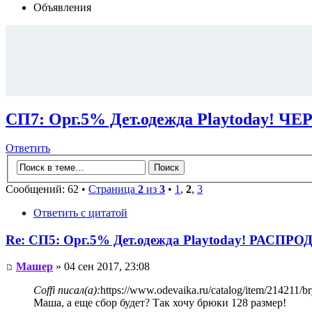
Объявления
СП7: Орг.5% Дет.одежда Playtoday! 
Ответить
Сообщений: 62 •
Страница
2
из
3
•
1
,
2
,
3
Ответить с цитатой
Re: СП5: Орг.5% Дет.одежда Playtoday! РАСПР
Машер
» 04 сен 2017, 23:08
Coffi писал(а):
https://www.odevaika.ru/catalog/item/214211/br
Маша, а еще сбор будет? Так хочу брюки 128 размер!