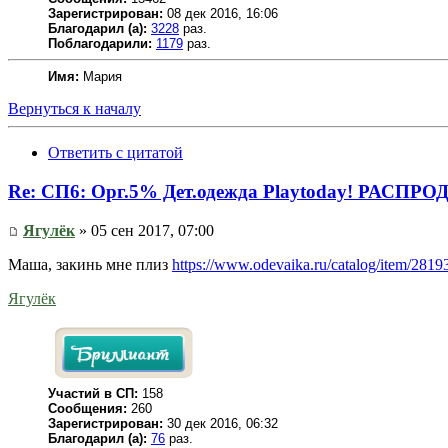
Зарегистрирован:
08 дек 2016, 16:06
Благодарил (а):
3228
раз.
Поблагодарили:
1179
раз.
Имя:
Мария
Вернуться к началу
Ответить с цитатой
Re: СП6: Орг.5% Дет.одежда Playtoday! РАСПР
Ягулёк
» 05 сен 2017, 07:00
Маша, закинь мне плиз
https://www.odevaika.ru/catalog/item/2819
Ягулёк
Участий в СП:
158
Сообщения:
260
Зарегистрирован:
30 дек 2016, 06:32
Благодарил (а):
76
раз.