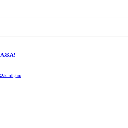
ОДАЖА!
32/kardigan/