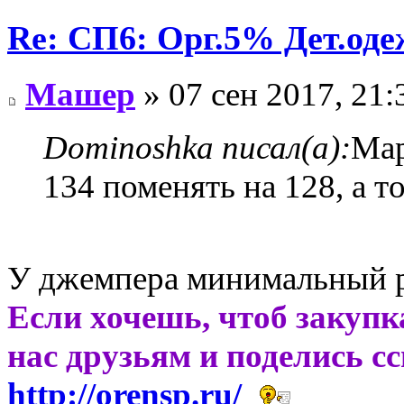
Re: СП6: Орг.5% Дет.од
Машер
» 07 сен 2017, 21:
Dominoshka писал(а):
Мар
134 поменять на 128, а т
У джемпера минимальный р
Если хочешь, чтоб закупк
нас друзьям и поделись с
http://orensp.ru/