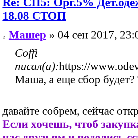
Re: СП5: Орг.5% Дет.од
18.08 СТОП
Машер
» 04 сен 2017, 23:
Coffi
писал(а):
https://www.odev
Маша, а еще сбор будет?
давайте собрем, сейчас отк
Если хочешь, чтоб закупк
нас друзьям и поделись с