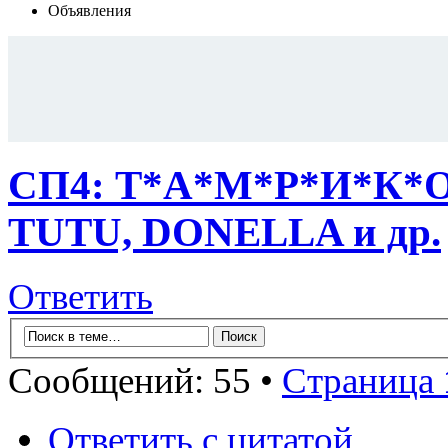
Объявления
СП4: Т*А*М*Р*И*К*О 
TUTU, DONELLA и др.
Ответить
Сообщений: 55 •
Страница
Ответить с цитатой