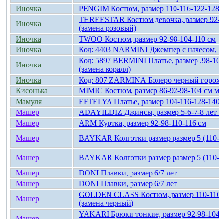
Иночка
PENGIM Костюм, размер 110-116-122-128
THREESTAR Костюм девочка, размер 92-
Иночка
(замена розовый)
Иночка
TWOO Костюм, размер 92-98-104-110 cм
Иночка
Код: 4403 NARMINI Джемпер с начесом, р
Код: 5897 BERMINI Платье, размер .98-1
Иночка
(замена коралл)
Иночка
Код: 807 ZARMINА Болеро черный горох 
Кисонька
MIMIC Костюм, размер 86-92-98-104 см 
Мамуля
EFTELYA Платье, размер 104-116-128-140
Машер
ADAYILDIZ Джинсы, размер 5-6-7-8 лет
Машер
ARM Куртка, размер 92-98-110-116 см
Машер
BAYKAR Колготки размер размер 5 (110-
Машер
BAYKAR Колготки размер размер 5 (110-
Машер
DONI Плавки, размер 6/7 лет
Машер
DONI Плавки, размер 6/7 лет
GOLDEN CLASS Костюм, размер 110-11
Машер
(замена черный)
YAKARI Брюки тонкие, размер 92-98-104-
Машер