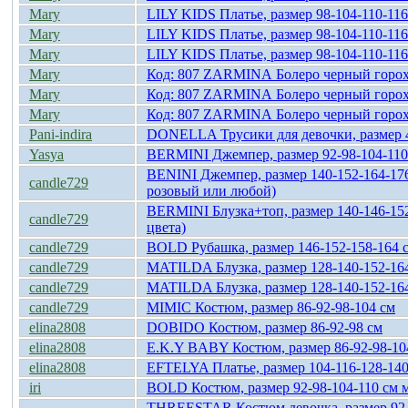
Mary
LILY KIDS Платье, размер 98-104-110-116
Mary
LILY KIDS Платье, размер 98-104-110-116
Mary
LILY KIDS Платье, размер 98-104-110-116
Mary
Код: 807 ZARMINА Болеро черный горох 
Mary
Код: 807 ZARMINА Болеро черный горох 
Mary
Код: 807 ZARMINА Болеро черный горох 
Pani-indira
DONELLA Трусики для девочки, размер 4
Yasya
BERMINI Джемпер, размер 92-98-104-110
BENINI Джемпер, размер 140-152-164-17
candle729
розовый или любой)
BERMINI Блузка+топ, размер 140-146-152
candle729
цвета)
candle729
BOLD Рубашка, размер 146-152-158-164 
candle729
MATILDA Блузка, размер 128-140-152-16
candle729
MATILDA Блузка, размер 128-140-152-16
candle729
MIMIC Костюм, размер 86-92-98-104 cм
elina2808
DOBIDO Костюм, размер 86-92-98 см
elina2808
E.K.Y BABY Костюм, размер 86-92-98-10
elina2808
EFTELYA Платье, размер 104-116-128-140
iri
BOLD Костюм, размер 92-98-104-110 см 
THREESTAR Костюм девочка, размер 92-