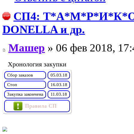
СП4: Т*А*М*Р*И*К*О 
DONELLA и др.
Машер
» 06 фев 2018, 17:
Хронология закупки
Сбор заказов
05.03.18
Стоп
16.03.18
Закупка закончена
11.03.18
Правила СП