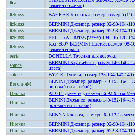
lica
(замена розовый)
lizkinss
BAYKAR Колготки размер размер 5 (110-
lizkinss
BERMINI Джемпер, размер 92-98-104-110
lizkinss
BERMINI Джемпер, размер 92-98-104-110
lizkinss
EFTELYA Платье, размер 104-116-128-140
Код: 5897 BERMINI Платье, размер .98-1
lizkinss
(замена коралл)
paris
DONELLA Трусики для девочки
BERMINI Блузка+топ, размер 140-146-152
solnce
цвета)
solnce
BY-GRI Туника, размер 128-134-140-146 
BENINI Джемпер, размер 140-152-164-17
ЕвгенияМ
розовый или любой)
Иночка
ALGIY Джемпер, размер 86-92-98 см Ме
BENINI Джемпер, размер 140-152-164-17
Иночка
розовый или любой)
Иночка
BENNA Костюм, размеры 6-9-12-18 месяц
Иночка
BERMINI Джемпер, размер 92-98-104-110
Иночка
BERMINI Джемпер, размер 92-98-104-110