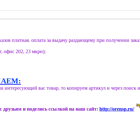
казов платная. оплата за выдачу раздающему при получении зака
г, офис 202, 23 мкрн);
МАЕМ:
 интересующий вас товар, то копируем артикул и через поиск и
ас друзьям и поделись ссылкой на наш сайт:
http://orensp.ru/