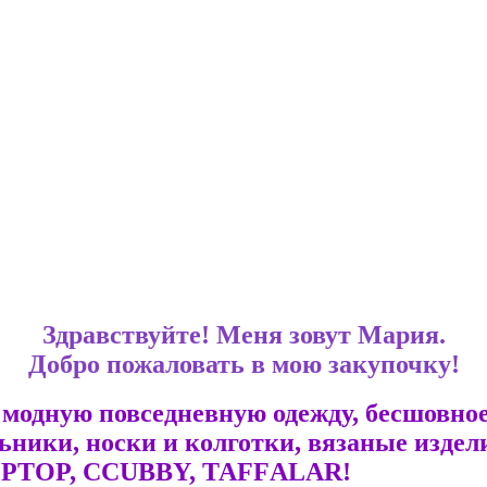
Здравствуйте! Меня зовут Мария.
Добро пожаловать в мою закупочку!
модную повседневную одежду, бесшовно
ьники, носки и колготки, вязаные изде
PTОP, ССUВBY, ТАFFАLАR!