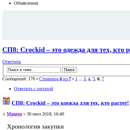
Объявления
СП8: Сrосkid – это одежда для тех, кто р
Ответить
Сообщений: 170 •
Страница
6
из
7
•
1
...
3
,
4
,
5
,
6
,
7
Ответить с цитатой
СП8: Сrосkid – это одежда для тех, кто растет!
Машер
» 30 июл 2018, 16:40
Хронология закупки