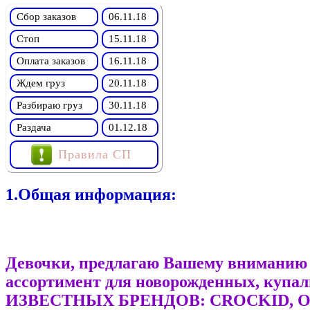
Сбор заказов
06.11.18
Стоп
15.11.18
Оплата заказов
16.11.18
Ждем груз
20.11.18
Разбираю груз
30.11.18
Раздача
01.12.18
Правила СП
1.Общая информация:
Девочки, предлагаю Вашему вниманию 
ассортимент для новорожденных, купал
ИЗВЕСТНЫХ БРЕНДОВ: СRОСKID, О