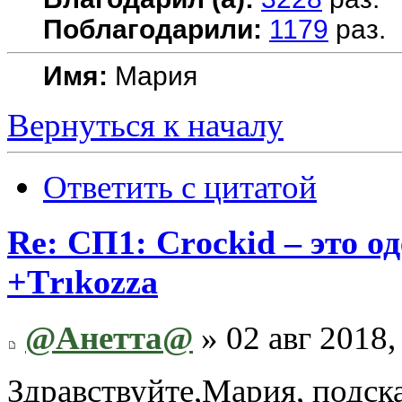
Поблагодарили:
1179
раз.
Имя:
Мария
Вернуться к началу
Ответить с цитатой
Re: СП1: Сrосkid – это од
+Тrıkоzza
@Анетта@
» 02 авг 2018,
Здравствуйте,Мария, подск