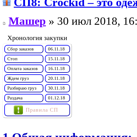
СП8: Сrосkid – это одеж
Машер
» 30 июл 2018, 16
Хронология закупки
Сбор заказов
06.11.18
Стоп
15.11.18
Оплата заказов
16.11.18
Ждем груз
20.11.18
Разбираю груз
30.11.18
Раздача
01.12.18
Правила СП