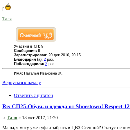
[
Таля
Участий в СП:
9
Сообщения:
9
Зарегистрирован:
20 дек 2016, 20:15
Благодарил (а):
2
раз.
Поблагодарили:
2
раз.
Имя:
Наталья Ивановна Ж.
Вернуться к началу
Ответить с цитатой
Re: СП25:Обувь и одежда от Shoestown! Respect 1
Таля
» 18 окт 2017, 21:20
Маша, я могу уже туфли забрать в ЦВЗ Степной? Статус не помен