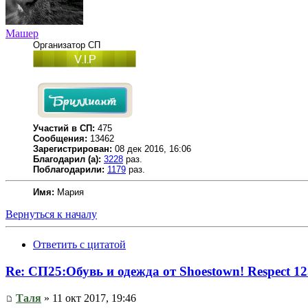
Машер
Организатор СП
Участий в СП:
475
Сообщения:
13462
Зарегистрирован:
08 дек 2016, 16:06
Благодарил (а):
3228
раз.
Поблагодарили:
1179
раз.
Имя:
Мария
Вернуться к началу
Ответить с цитатой
Re: СП25:Обувь и одежда от Shoestown! Respect 1
Таля
» 11 окт 2017, 19:46