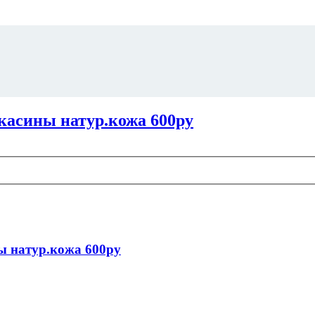
окасины натур.кожа 600ру
ы натур.кожа 600ру