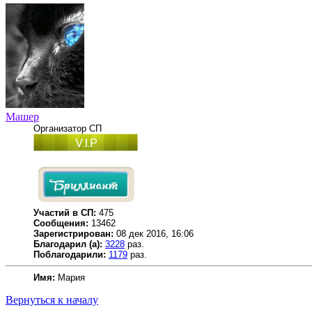
Машер
Организатор СП
Участий в СП:
475
Сообщения:
13462
Зарегистрирован:
08 дек 2016, 16:06
Благодарил (а):
3228
раз.
Поблагодарили:
1179
раз.
Имя:
Мария
Вернуться к началу