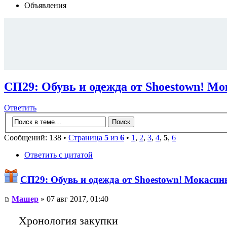
Объявления
СП29: Обувь и одежда от Shoestown! М
Ответить
Сообщений: 138 •
Страница
5
из
6
•
1
,
2
,
3
,
4
,
5
,
6
Ответить с цитатой
СП29: Обувь и одежда от Shoestown! Мокасин
Машер
» 07 авг 2017, 01:40
Хронология закупки