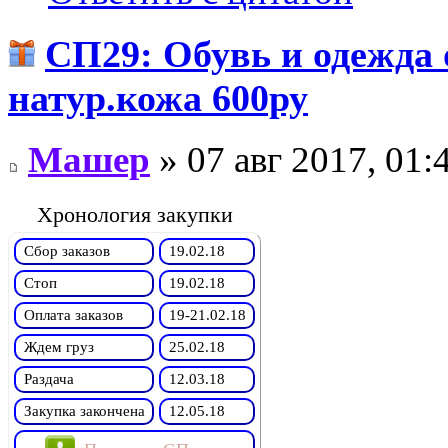
СП29: Обувь и одежда
натур.кожа 600ру
Машер
» 07 авг 2017, 01:
Хронология закупки
Сбор заказов
19.02.18
Стоп
19.02.18
Оплата заказов
19-21.02.18
Ждем груз
25.02.18
Раздача
12.03.18
Закупка закончена
12.05.18